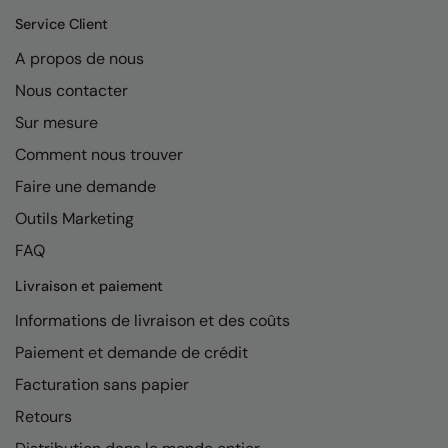
Kariban
Service Client
Kariban Proact
A propos de nous
KiMood
Nous contacter
Kodak
Sur mesure
Comment nous trouver
Kustom Kit
Faire une demande
Larkwood
Outils Marketing
Maddins
FAQ
Madeira
Livraison et paiement
MagiCut
Informations de livraison et des coûts
Marketing Hub
Paiement et demande de crédit
Facturation sans papier
Mumbles
Retours
New Morning Studios