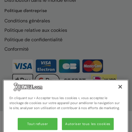
Distribution dans le monde entier
Nike
Politique d'entreprise
Nimbus
Conditions générales
Nutshell
Politique relative aux cookies
OGIO
Politique de confidentialité
Onna By Premier
Conformité
Portman & Pooch
Portwest
Premier
Pro RTX
En cliquant sur « Accepter tous les cookies », vous acceptez le
stockage de cookies sur votre appareil pour améliorer la navigation sur
Pro RTX High Visibility
le site, analyser son utilisation et contribuer à nos efforts de marketing.
Quadra
Tout refuser
Autoriser tous les cookies
RalaBundle
© Ralawise 2025 | Ralawise Limited, Registered in England &