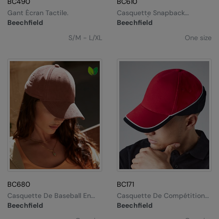
BC490
BC610
Gant Écran Tactile.
Casquette Snapback
Rappeur À 5 Panneaux
Beechfield
Beechfield
S/M - L/XL
One size
BC680
BC171
Casquette De Baseball En
Casquette De Compétition
Velours Côtelé Biologique
Teamwear
Beechfield
Beechfield
EarthAware®