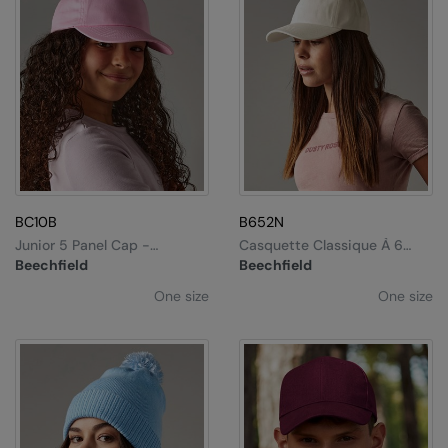
RalaDeal - Outlet
RalaFlex
Regatta High Visibility
Regatta Honestly Made
Regatta Junior
Regatta Professional
BC10B
B652N
Junior 5 Panel Cap -
Casquette Classique À 6
Regatta Safety Footwear
Casquette 5 Panneaux Junior
Pans En Coton Biologique
Beechfield
Beechfield
Resolute Ink
One size
One size
Result
Result Core
Result Recycled
Result Headwear