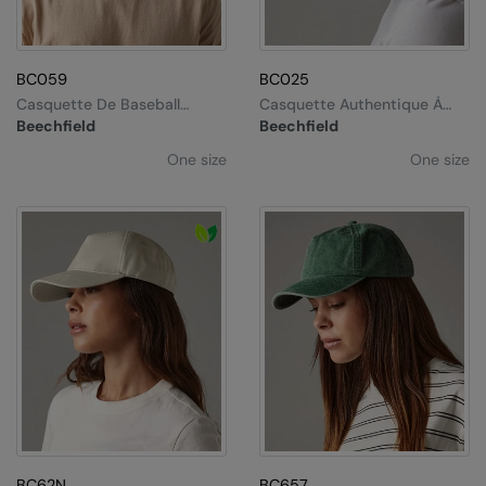
Splashmacs
BC059
BC025
Stanley / Stella
Casquette De Baseball
Casquette Authentique À
Authentique
5 Panneaux
Stanley Workwear
Beechfield
Beechfield
One size
One size
Stormtech
The Christmas Shop
Tee Jays
TheMagicTouch
Tombo
Towel City
TriDri®
Under Armour
BC62N
BC657