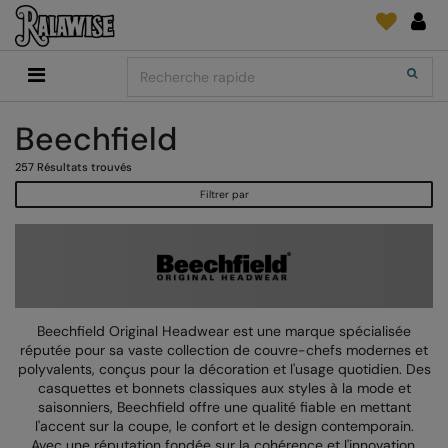
Back
Back
Back
Back
Back
Back
Back
Search
Shopping
2786
Adidas
Fournitures D'Impression Et Broderie
SUIVI DE COMMANDE
Accessoires
Add It On
Beechfield
Add It On
Anthem
Brands
Faire une demande
Media Impression Di
RECOMMANDÉS CETTE SAISON
257
Résultats trouvés
Adidas
ARTG
Quoi de neuf?
Direct To Garment 
Filtrer par
Anthem
Asquith & Fox
retour d'information
Broderie
Collections
Asquith & Fox
AWDis Ecologie
FAQ
Flex Et Vinyl
AWDis
AWDis Just Cool
Sublimation
Consommables
AWDis Academy
AWDis Just Hoods
The Print Exchange
Beechfield Original Headwear est une marque spécialisée
réputée pour sa vaste collection de couvre-chefs modernes et
AWDis Ecologie
B&C Collection
Papiers Transfert
polyvalents, conçus pour la décoration et l'usage quotidien. Des
casquettes et bonnets classiques aux styles à la mode et
AWDis Just Cool
Babybugz
saisonniers, Beechfield offre une qualité fiable en mettant
l'accent sur la coupe, le confort et le design contemporain.
AWDis Just Hoods
Bagbase
Avec une réputation fondée sur la cohérence et l'innovation,