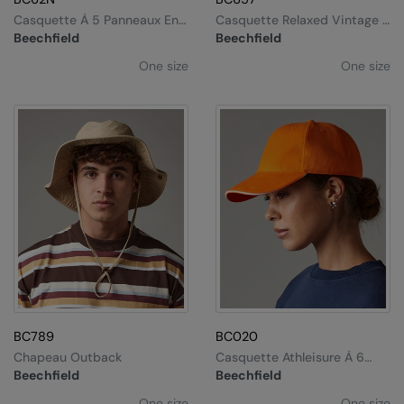
Under Armour Golf
Casquette À 5 Panneaux En
Casquette Relaxed Vintage 5
Coton Biologique
Panneaux
Beechfield
Beechfield
Westford Mill
One size
One size
Wombat
Xpres
Yoko
BC789
BC020
Chapeau Outback
Casquette Athleisure À 6
Panneaux
Beechfield
Beechfield
One size
One size