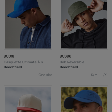
BC018
BC686
Casquette Ultimate À 6
Bob Réversible
Panneaux
Beechfield
Beechfield
One size
S/M - L/XL