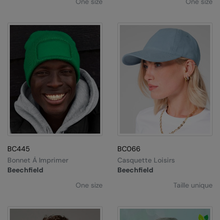
One size
One size
BC445
BC066
Bonnet À Imprimer
Casquette Loisirs
Beechfield
Beechfield
One size
Taille unique