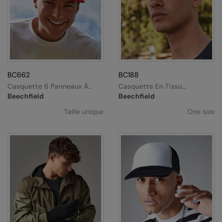
BC662
BC188
Casquette 6 Panneaux À
Casquette En Tissu
Visière Plate Contrastée
Technique
Beechfield
Beechfield
Taille unique
One size