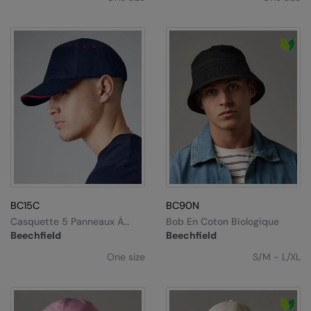
Nike
Nimbus
Nutshell
OGIO
Onna By Premier
Portman & Pooch
Portwest
Premier
BC15C
BC90N
Pro RTX
Casquette 5 Panneaux À
Bob En Coton Biologique
Visière Sandwich Ultimate
Beechfield
Beechfield
Pro RTX High Visibility
One size
S/M - L/XL
Quadra
RalaBundle