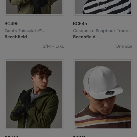
BC495
BC645
Gants Thinsulate™
Casquette Snapback Trucker
Classiques
Vintage
Beechfield
Beechfield
S/M - L/XL
One size