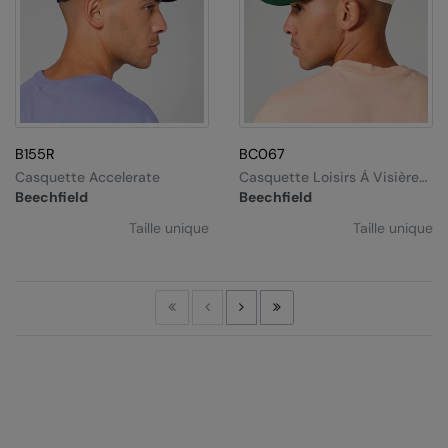
B155R
BC067
Casquette Accelerate
Casquette Loisirs À Visière
Contrastée
Beechfield
Beechfield
Taille unique
Taille unique
First
Previous
Next
Last