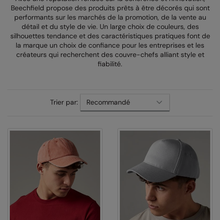
Beechfield propose des produits prêts à être décorés qui sont
AWDis Just Polo's
Beechfield
performants sur les marchés de la promotion, de la vente au
détail et du style de vie. Un large choix de couleurs, des
AWDis So Denim
Build Your Brand
silhouettes tendance et des caractéristiques pratiques font de
la marque un choix de confiance pour les entreprises et les
AWDis Just T's
Craghoppers
créateurs qui recherchent des couvre-chefs alliant style et
fiabilité.
B&C Collection
Flexfit By Yupoong
BabyBugz
Front Row
Trier par:
BagBase
Henbury
Beechfield
Home & Living
Bella+Canvas
Kariban
Build Your Brand
KIMOOD
Build Your Brand Basic
Larkwood
Build Your Brandit
Nike
Callaway
Nimbus