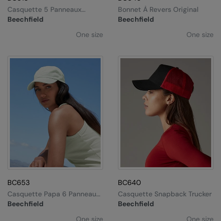
Kariban
Casquette 5 Panneaux
Bonnet À Revers Original
Original
Beechfield
Beechfield
Kariban Proact
One size
One size
KiMood
Kodak
Kustom Kit
Larkwood
Maddins
Madeira
MagiCut
Marketing Hub
BC653
BC640
Mumbles
Casquette Papa 6 Panneaux
Casquette Snapback Trucker
Compacte
Beechfield
Beechfield
New Morning Studios
One size
One size