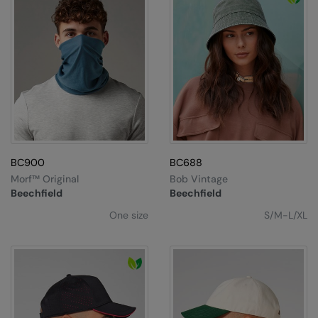
BC900
BC688
Morf™ Original
Bob Vintage
Beechfield
Beechfield
One size
S/M-L/XL