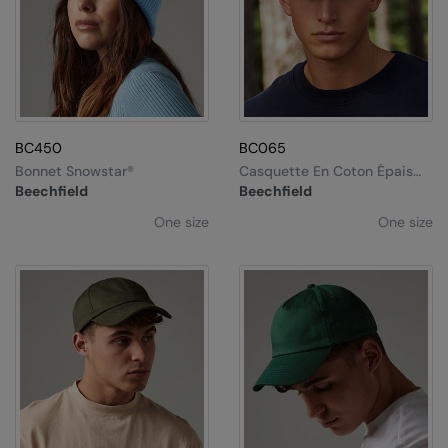
Result Safeguard
Result Winter Essentials
Result Urban Outdoor
Result Work-Guard
BC450
BC065
Bonnet Snowstar®
Casquette En Coton Épais
Rhino
Gratté Pro-Style
Beechfield
Beechfield
Ribbon
One size
One size
Russell Athletic
Russell Athletic Collection
Scruffs
SF Clothing
Spiro
Spiro Recycled