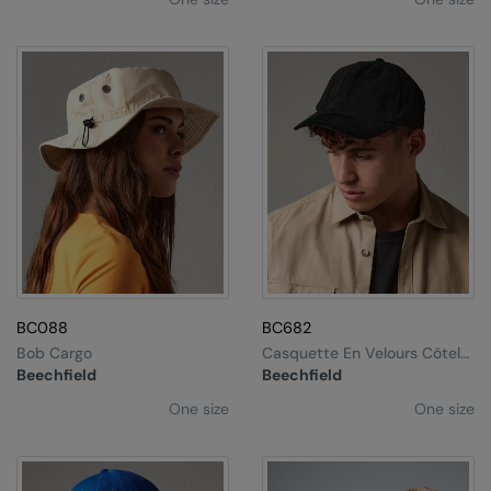
BC088
BC682
Bob Cargo
Casquette En Velours Côtelé
Heritage
Beechfield
Beechfield
One size
One size