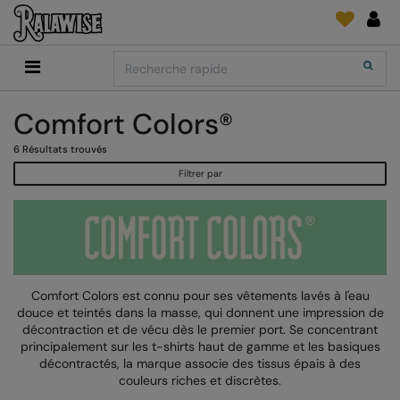
Back
Back
Back
Back
Back
Back
Back
Search
Shopping
2786
Adidas
Fournitures D'Impression Et Broderie
SUIVI DE COMMANDE
Accessoires
Add It On
Comfort Colors®
Add It On
Anthem
Brands
Faire une demande
Media Impression Di
RECOMMANDÉS CETTE SAISON
6
Résultats trouvés
Adidas
ARTG
Quoi de neuf?
Direct To Garment 
Filtrer par
Anthem
Asquith & Fox
retour d'information
Broderie
Collections
Asquith & Fox
AWDis Ecologie
FAQ
Flex Et Vinyl
AWDis
AWDis Just Cool
Sublimation
Consommables
AWDis Academy
AWDis Just Hoods
The Print Exchange
Comfort Colors est connu pour ses vêtements lavés à l'eau
douce et teintés dans la masse, qui donnent une impression de
AWDis Ecologie
B&C Collection
Papiers Transfert
décontraction et de vécu dès le premier port. Se concentrant
principalement sur les t-shirts haut de gamme et les basiques
AWDis Just Cool
Babybugz
décontractés, la marque associe des tissus épais à des
couleurs riches et discrètes.
AWDis Just Hoods
Bagbase