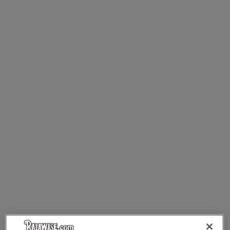
RalaDeal - Outlet
RalaFlex
Regatta High Visibility
Regatta Honestly Made
Regatta Junior
Regatta Professional
Regatta Safety Footwear
Resolute Ink
Result
Result Core
Result Recycled
Result Headwear