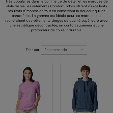
Très populaires dans le commerce de détail et les marques de
style de vie, les vêtements Comfort Colors offrent d'excellents
AWDis Just Polo's
Beechfield
résultats d'impression tout en conservant la douceur qui les
caractérise. La gamme est idéale pour les marques qui
AWDis So Denim
Build Your Brand
recherchent des vêtements vierges de qualité supérieure avec
une esthétique décontractée, un confort supérieur et une
AWDis Just T's
Craghoppers
profondeur de couleur durable.
B&C Collection
Flexfit By Yupoong
BabyBugz
Front Row
Trier par:
BagBase
Henbury
Beechfield
Home & Living
Bella+Canvas
Kariban
Build Your Brand
KIMOOD
Build Your Brand Basic
Larkwood
Build Your Brandit
Nike
Callaway
Nimbus