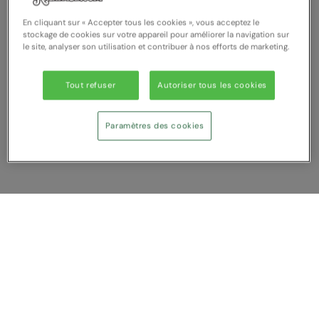
Result Safeguard
En cliquant sur « Accepter tous les cookies », vous acceptez le
stockage de cookies sur votre appareil pour améliorer la navigation sur
Result Winter Essentials
le site, analyser son utilisation et contribuer à nos efforts de marketing.
Result Urban Outdoor
Tout refuser
Autoriser tous les cookies
Result Work-Guard
Paramètres des cookies
Rhino
Ribbon
Russell Athletic
Russell Athletic Collection
Afficher Comparer
Scruffs
Vous avez NaN article (s) dans votre
comparaison
SF Clothing
Tout supprimer
Rejeter
Comparer
Spiro
Spiro Recycled