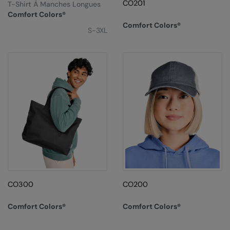
Kariban
CO201
T-Shirt À Manches Longues
Comfort Colors®
Kariban Proact
Comfort Colors®
S-3XL
KiMood
Kodak
Kustom Kit
Larkwood
Maddins
Madeira
MagiCut
Marketing Hub
CO300
CO200
Mumbles
Comfort Colors®
Comfort Colors®
New Morning Studios