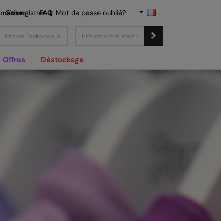
rmation
S'enregistrer
FAQ
|
Mot de passe oublié?
Offres
Déstockage