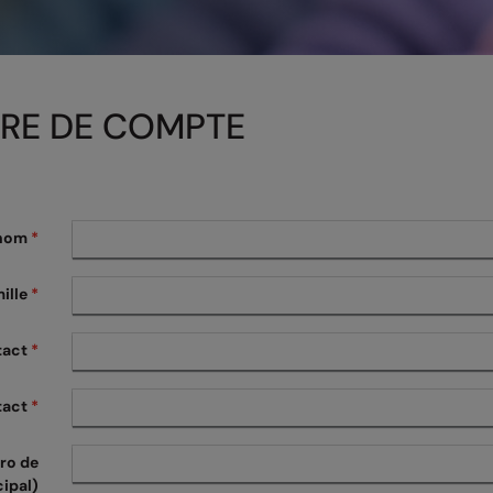
RE DE COMPTE
nom
*
ille
*
tact
*
tact
*
ro de
ipal)