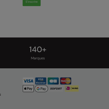
S'inscrire
140+
Marques
s