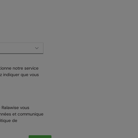
onne notre service
z indiquer que vous
e Ralawise vous
onnées et communique
itique de