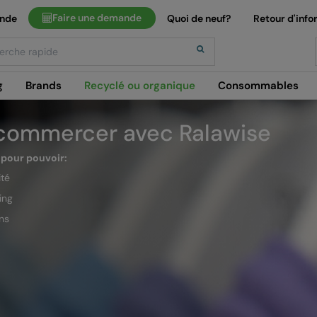
Faire une demande
ande
Quoi de neuf?
Retour d'info
h
g
Brands
Recyclé ou organique
Consommables
 commercer avec Ralawise
pour pouvoir:
ité
ing
ns