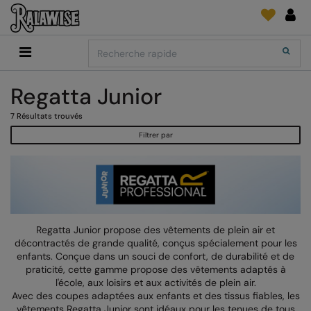
Back
Back
Back
Back
Back
Back
Back
Search
Shopping
2786
Adidas
Fournitures D'Impression Et Broderie
SUIVI DE COMMANDE
Accessoires
Add It On
Regatta Junior
Add It On
Anthem
Brands
Faire une demande
Media Impression Di
RECOMMANDÉS CETTE SAISON
7
Résultats trouvés
Adidas
ARTG
Quoi de neuf?
Direct To Garment 
Filtrer par
Anthem
Asquith & Fox
retour d'information
Broderie
Collections
Asquith & Fox
AWDis Ecologie
FAQ
Flex Et Vinyl
AWDis
AWDis Just Cool
Sublimation
Consommables
AWDis Academy
AWDis Just Hoods
The Print Exchange
Regatta Junior propose des vêtements de plein air et
décontractés de grande qualité, conçus spécialement pour les
AWDis Ecologie
B&C Collection
Papiers Transfert
enfants. Conçue dans un souci de confort, de durabilité et de
praticité, cette gamme propose des vêtements adaptés à
AWDis Just Cool
Babybugz
l'école, aux loisirs et aux activités de plein air.
Avec des coupes adaptées aux enfants et des tissus fiables, les
AWDis Just Hoods
Bagbase
vêtements Regatta Junior sont idéaux pour les tenues de tous