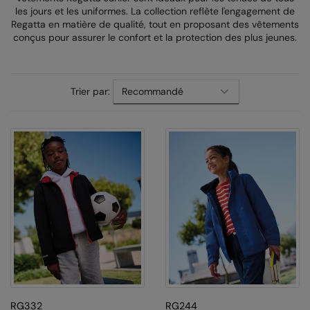
les jours et les uniformes. La collection reflète l'engagement de
AWDis Just Polo's
Beechfield
Regatta en matière de qualité, tout en proposant des vêtements
conçus pour assurer le confort et la protection des plus jeunes.
AWDis So Denim
Build Your Brand
AWDis Just T's
Craghoppers
Trier par:
B&C Collection
Flexfit By Yupoong
BabyBugz
Front Row
BagBase
Henbury
Beechfield
Home & Living
Bella+Canvas
Kariban
Build Your Brand
KIMOOD
Build Your Brand Basic
Larkwood
Build Your Brandit
Nike
RG332
RG244
Callaway
Nimbus