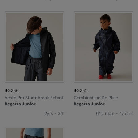
Kariban
Kariban Proact
KiMood
Kodak
Kustom Kit
Larkwood
Maddins
Madeira
RG255
RG252
MagiCut
Veste Pro Stormbreak Enfant
Combinaison De Pluie
Regatta Junior
Regatta Junior
Marketing Hub
2yrs - 34"
6/12 mois - 4/5ans
Mumbles
New Morning Studios