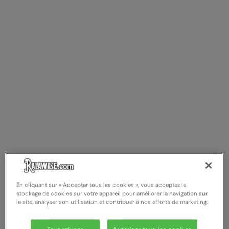
Result Safeguard
Result Winter Essentials
Result Urban Outdoor
Result Work-Guard
Rhino
Ribbon
Russell Athletic
Russell Athletic Collection
Scruffs
En cliquant sur « Accepter tous les cookies », vous acceptez le
SF Clothing
stockage de cookies sur votre appareil pour améliorer la navigation sur
le site, analyser son utilisation et contribuer à nos efforts de marketing.
Spiro
Spiro Recycled