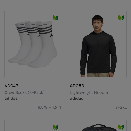
AD047
AD055
Crew Socks (3-Pack)
Lightweight Hoodie
adidas
adidas
6.5/8 - 12/14
S-2XL