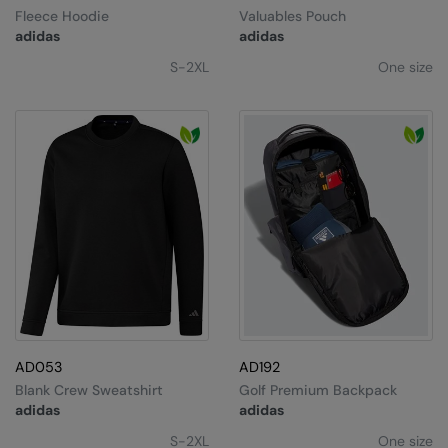
Under Armour Golf
Fleece Hoodie
Valuables Pouch
adidas
adidas
Westford Mill
S-2XL
One size
Wombat
Xpres
Yoko
AD053
AD192
Blank Crew Sweatshirt
Golf Premium Backpack
adidas
adidas
S-2XL
One size