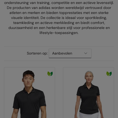
ondersteuning van training, competitie en een actieve levensstijl.
AWDis Just Polo's
Beechfield
Resolute Ink
De producten van adidas worden wereldwijd vertrouwd door
atleten en merken en bieden topprestaties met een sterke
AWDis So Denim
Build Your Brand
The Magic Touch
visuele identiteit. De collectie is ideaal voor sportkleding,
teamkleding en actieve merkkleding en biedt comfort,
AWDis Just T's
Craghoppers
Transfers
duurzaamheid en een herkenbare stijl voor professionele en
lifestyle-toepassingen.
B&C Collection
Flexfit By Yupoong
Xpres
BabyBugz
Front Row
Sorteren op:
BagBase
Henbury
Beechfield
Home & Living
Bella+Canvas
Kariban
Build Your Brand
KIMOOD
Build Your Brand Basic
Larkwood
Build Your Brandit
Nike
Callaway
Onna by Premier