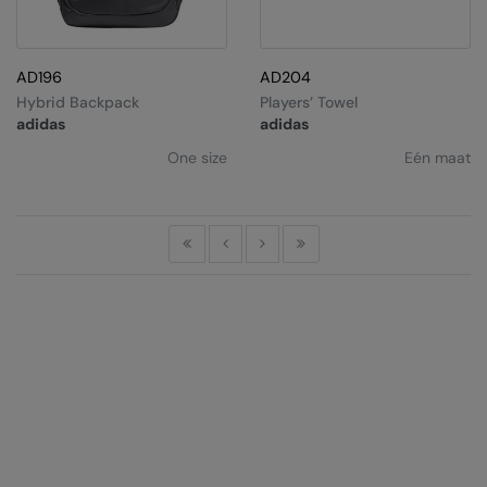
AD196
AD204
Hybrid Backpack
Players’ Towel
adidas
adidas
One size
Eén maat
First
Previous
Next
Last