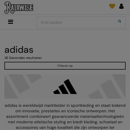
Back
Back
Back
Back
Back
Back
Back
Search
Shop
2786
Adidas
Print & Embroidery
Order Tracking
Accessoires
Add It On
Add It On
Anthem
Brands
INLICHTINGEN
Digitale Printmedia
Everyday Essentials
adidas
AANBEVOLEN VOOR DIT SEIZOEN
Adidas
ARTG
Wat is er nieuw?
Direct To Garment
Flip FOLD®
26
Gevonden resultaten
Anthem
Asquith & Fox
Feedback
Borduurwerk
Madeira
Filteren op
COLLECTIES
Asquith & Fox
AWDis Ecologie
FAQ
Kledingfolie/-Vinyl
RalaDPM
AWDis
AWDis Just Cool
Sublimatie
RalaFlex
PRINT EN BORDUUR
AWDis Academy
AWDis Just Hoods
Transferpapier
RalaFlock
AWDis Ecologie
B&C Collection
RalaJet
adidas is wereldwijd marktleider in sportkleding en staat bekend
om innovatie, prestaties en iconische ontwerpen. Het
AWDis Just Cool
Babybugz
RalaMugs
assortiment combineert geavanceerde materiaaltechnologieën
met moderne atletische styling en biedt kleding, schoeisel en
AWDis Just Hoods
Bagbase
Ready Range
accessoires van hoge kwaliteit die zijn ontworpen ter