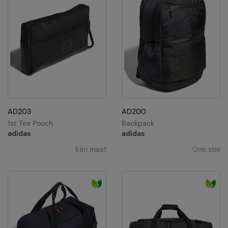
AD203
AD200
1st Tee Pouch
Backpack
adidas
adidas
Eén maat
One size