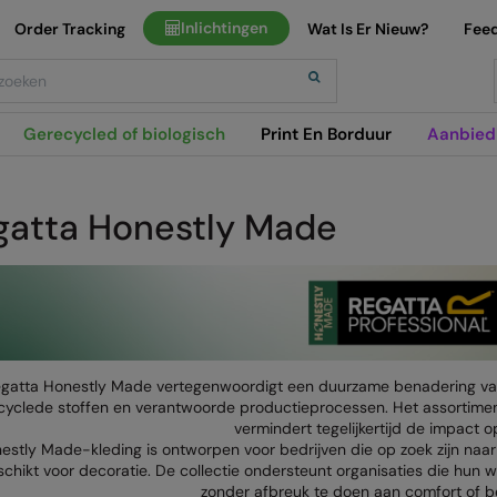
Inlichtingen
Order Tracking
Wat Is Er Nieuw?
Fee
h
Gerecycled of biologisch
Print En Borduur
Aanbied
gatta Honestly Made
gatta Honestly Made vertegenwoordigt een duurzame benadering van
cyclede stoffen en verantwoorde productieprocessen. Het assortiment
vermindert tegelijkertijd de impact op
estly Made-kleding is ontworpen voor bedrijven die op zoek zijn naa
schikt voor decoratie. De collectie ondersteunt organisaties die hun
zonder afbreuk te doen aan comfort of 