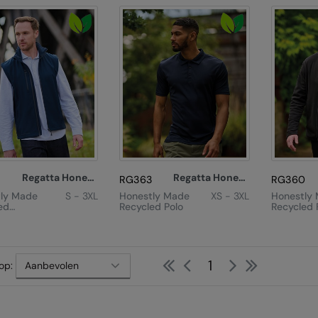
armer
Regatta Honestly Made
Regatta Honestly Made
RG363
RG360
ly Made
S - 3XL
Honestly Made
XS - 3XL
Honestly
ed
Recycled Polo
Recycled F
ll
Zip Micro
armer
First
Previous
Next
Last
1
op: