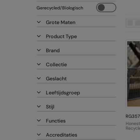
Gerecycled/Biologisch
Grote Maten
Product Type
Brand
Collectie
Geslacht
Leeftijdsgroep
Stijl
RG357
Functies
Honest
Recycl
Ecodo
Accreditaties
Insula