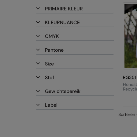
Bodyw
PRIMAIRE KLEUR
KLEURNUANCE
CMYK
Pantone
Size
Stof
RG351
Honest
Recycl
Gewichtsbereik
Softshe
Bodyw
Label
Sorteren 