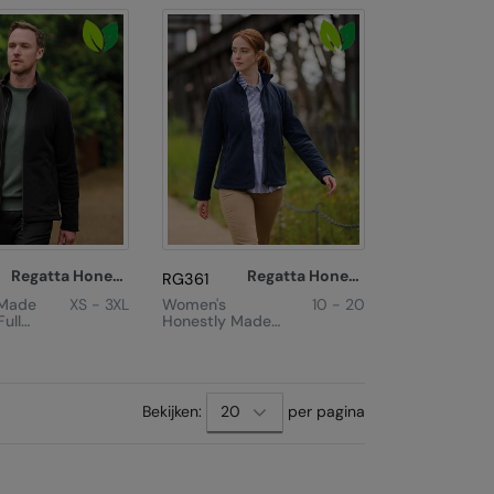
Regatta Honestly Made
Regatta Honestly Made
RG361
 Made
XS - 3XL
Women's
10 - 20
ull
Honestly Made
fleece
Recycled Full
Zip Fleece
Bekijken:
per pagina