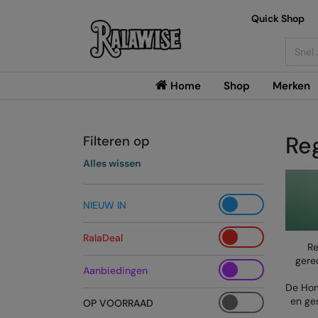
Quick Shop
Searc
Home
Shop
Merken
Re
Filteren op
Alles wissen
NIEUW IN
RalaDeal
Re
gere
Aanbiedingen
De Hon
en ge
OP VOORRAAD