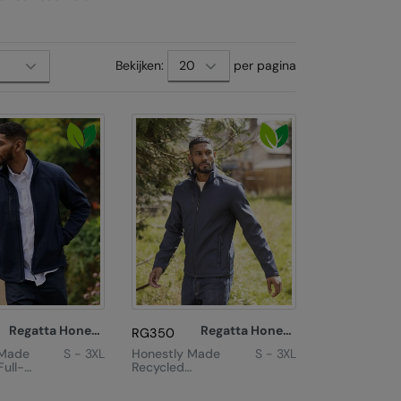
Bekijken:
per pagina
Regatta Honestly Made
Regatta Honestly Made
RG350
 Made
S - 3XL
Honestly Made
S - 3XL
ull-
Recycled
e
Softshell Jacket