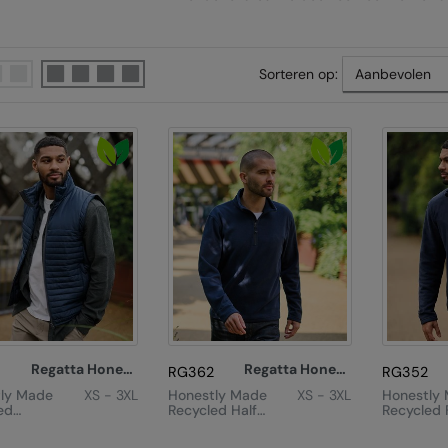
Sorteren op:
Regatta Honestly Made
Regatta Honestly Made
RG362
RG352
ly Made
XS - 3XL
Honestly Made
XS - 3XL
Honestly
ed
Recycled Half
Recycled F
wn
Zip Fleece
Zip Fleec
ted