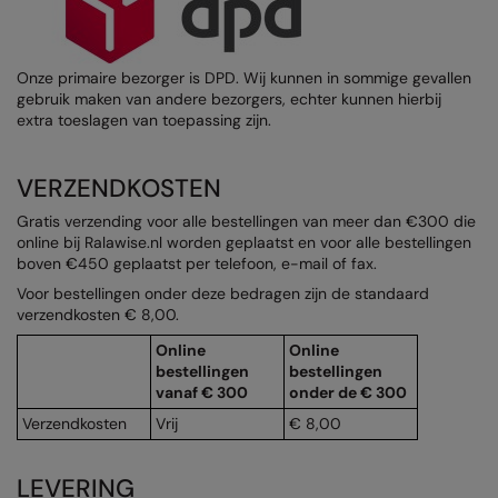
AWDis Just Polo's
Beechfield
Resolute Ink
AWDis So Denim
Build Your Brand
The Magic Touch
Onze primaire bezorger is DPD. Wij kunnen in sommige gevallen
gebruik maken van andere bezorgers, echter kunnen hierbij
AWDis Just T's
Craghoppers
Transfers
extra toeslagen van toepassing zijn.
B&C Collection
Flexfit By Yupoong
Xpres
VERZENDKOSTEN
BabyBugz
Front Row
Gratis verzending voor alle bestellingen van meer dan €300 die
BagBase
Henbury
online bij Ralawise.nl worden geplaatst en voor alle bestellingen
boven €450 geplaatst per telefoon, e-mail of fax.
Beechfield
Home & Living
Voor bestellingen onder deze bedragen zijn de standaard
verzendkosten € 8,00.
Bella+Canvas
Kariban
Online
Online
Build Your Brand
KIMOOD
bestellingen
bestellingen
vanaf € 300
onder de € 300
Build Your Brand Basic
Larkwood
Verzendkosten
Vrij
€ 8,00
Build Your Brandit
Nike
LEVERING
Callaway
Onna by Premier