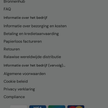
Bronnenhub
Kariban
FAQ
Kariban Proact
Informatie over het bedrijf
KiMood
Informatie over bezorging en kosten
Kodak
Betaling en kredietaanvaarding
Kustom Kit
Papierloos factureren
Larkwood
Retouren
Maddins
Ralawise wereldwijde distributie
Madeira
Informatie over het bedrijf (vervolg)...
Algemene voorwaarden
MagiCut
Cookie beleid
Marketing Hub
Privacy verklaring
Mumbles
Compliance
New Morning Studios