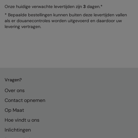
Onze huidige verwachte levertijden zijn
3
dagen.*
Colortone
Premier
* Bepaalde bestellingen kunnen buiten deze levertijden vallen
als er douanecontroles worden uitgevoerd en daardoor uw
Comfort Colors
Quadra
levering vertragen.
Craghoppers Expert
Ralaflex
Everyday Essentials
Russell Athletic®
Finden & Hales
SF
Flexfit by Yupoong
Tombo
Vragen?
Front Row
TriDri
Over ons
Fruit of the Loom
Westford Mill
Contact opnemen
Gildan
Op Maat
Henbury
Hoe vindt u ons
Home & Living
Inlichtingen