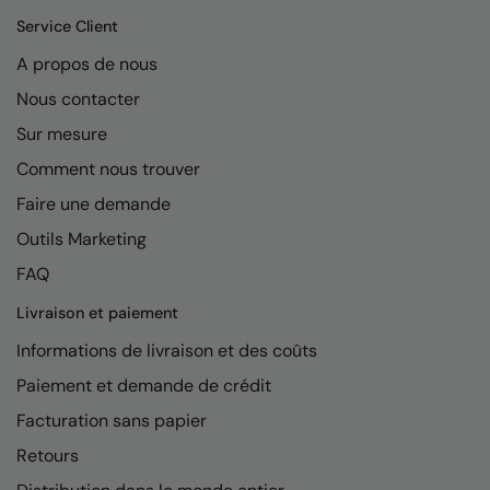
Kariban
Service Client
Kariban Proact
A propos de nous
KiMood
Nous contacter
Kodak
Sur mesure
Comment nous trouver
Kustom Kit
Faire une demande
Larkwood
Outils Marketing
Maddins
FAQ
Madeira
Livraison et paiement
MagiCut
Informations de livraison et des coûts
Marketing Hub
Paiement et demande de crédit
Facturation sans papier
Mumbles
Retours
New Morning Studios