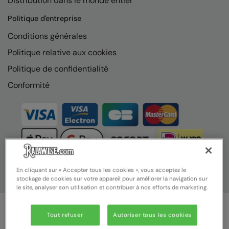
Distribution dans le monde entier
Nike
Politique d'entreprise
Nimbus
Conditions générales
Nutshell
Politique relative aux cookies
OGIO
Politique de confidentialité
Onna By Premier
Conformité
Portman & Pooch
Portwest
Premier
Pro RTX
En cliquant sur « Accepter tous les cookies », vous acceptez le
stockage de cookies sur votre appareil pour améliorer la navigation sur
Pro RTX High Visibility
le site, analyser son utilisation et contribuer à nos efforts de marketing.
Quadra
Tout refuser
Autoriser tous les cookies
RalaBundle
© Ralawise 2025 | Ralawise Limited, Registered in England &