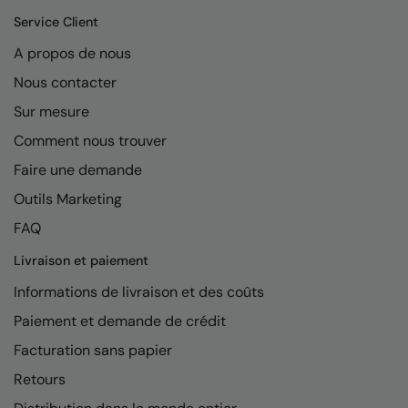
Kariban
Service Client
Kariban Proact
A propos de nous
KiMood
Nous contacter
Kodak
Sur mesure
Comment nous trouver
Kustom Kit
Faire une demande
Larkwood
Outils Marketing
Maddins
FAQ
Madeira
Livraison et paiement
MagiCut
Informations de livraison et des coûts
Marketing Hub
Paiement et demande de crédit
Facturation sans papier
Mumbles
Retours
New Morning Studios