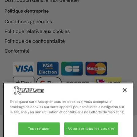
Distribution dans le monde entier
Nike
Politique d'entreprise
Nimbus
Conditions générales
Nutshell
Politique relative aux cookies
OGIO
Politique de confidentialité
Onna By Premier
Conformité
Portman & Pooch
Portwest
Premier
Pro RTX
En cliquant sur « Accepter tous les cookies », vous acceptez le
stockage de cookies sur votre appareil pour améliorer la navigation sur
Pro RTX High Visibility
le site, analyser son utilisation et contribuer à nos efforts de marketing.
Quadra
Tout refuser
Autoriser tous les cookies
RalaBundle
© Ralawise 2025 | Ralawise Limited, Registered in England &