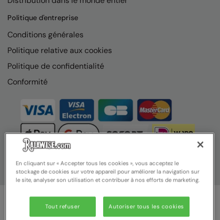
Distribution dans le monde entier
Nike
Politique d'entreprise
Nimbus
Conditions générales
Nutshell
Politique relative aux cookies
OGIO
Politique de confidentialité
Onna By Premier
Conformité
Portman & Pooch
Portwest
Premier
Pro RTX
En cliquant sur « Accepter tous les cookies », vous acceptez le
stockage de cookies sur votre appareil pour améliorer la navigation sur
Pro RTX High Visibility
le site, analyser son utilisation et contribuer à nos efforts de marketing.
Quadra
Tout refuser
Autoriser tous les cookies
RalaBundle
© Ralawise 2025 | Ralawise Limited, Registered in England &