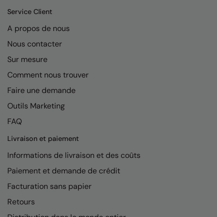
Kariban
Service Client
Kariban Proact
A propos de nous
KiMood
Nous contacter
Kodak
Sur mesure
Comment nous trouver
Kustom Kit
Faire une demande
Larkwood
Outils Marketing
Maddins
FAQ
Madeira
Livraison et paiement
MagiCut
Informations de livraison et des coûts
Marketing Hub
Paiement et demande de crédit
Facturation sans papier
Mumbles
Retours
New Morning Studios