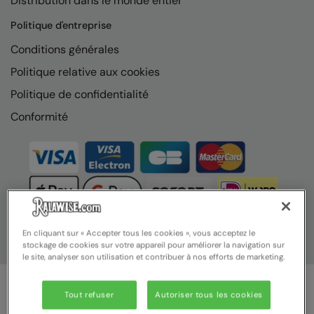
Distribution dans le monde entier
Nike
Politique d'entreprise
Nimbus
Conditions générales
Nutshell
Politique relative aux cookies
OGIO
Politique de confidentialité
Onna By Premier
Conformité
Portman & Pooch
Portwest
Premier
Pro RTX
En cliquant sur « Accepter tous les cookies », vous acceptez le
stockage de cookies sur votre appareil pour améliorer la navigation sur
Pro RTX High Visibility
le site, analyser son utilisation et contribuer à nos efforts de marketing.
Quadra
Tout refuser
Autoriser tous les cookies
RalaBundle
© Ralawise 2025 | Ralawise Limited, Registered in England &