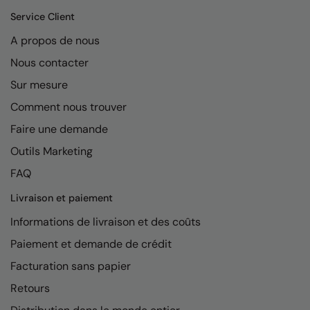
Kariban
Service Client
Kariban Proact
A propos de nous
KiMood
Nous contacter
Kodak
Sur mesure
Comment nous trouver
Kustom Kit
Faire une demande
Larkwood
Outils Marketing
Maddins
FAQ
Madeira
Livraison et paiement
MagiCut
Informations de livraison et des coûts
Marketing Hub
Paiement et demande de crédit
Facturation sans papier
Mumbles
Retours
New Morning Studios