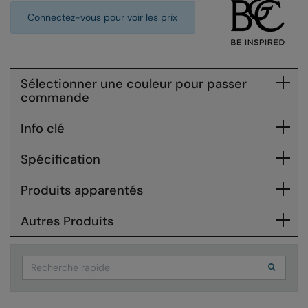
Connectez-vous pour voir les prix
Colortone
Onna by Premier
Comfort Colors
Premier
Craghoppers Expert
Quadra
Sélectionner une couleur pour passer
commande
Everyday Essentials
Ralaflex
Info clé
Finden & Hales
Russell Collection
Flexfit by Yupoong
Russell
Spécification
Front Row
SF
Produits apparentés
Fruit of the Loom
Tombo
Autres Produits
Gildan
TriDri
Henbury
Westford Mill
Search
Home & Living