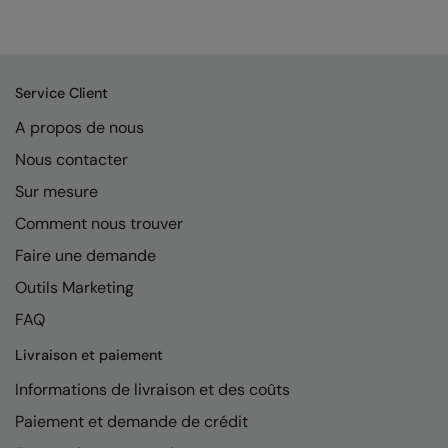
Kariban
Kariban Proact
KiMood
Service Client
Kodak
A propos de nous
Kustom Kit
Nous contacter
Sur mesure
Larkwood
Comment nous trouver
Maddins
Faire une demande
Madeira
Outils Marketing
MagiCut
FAQ
Marketing Hub
Livraison et paiement
Mumbles
Informations de livraison et des coûts
Paiement et demande de crédit
New Morning Studios