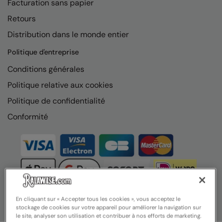
Facturation sans papier
Nike
Retours
Nimbus
Distribution dans le monde entier
Nutshell
Politique d'entreprise
OGIO
Conditions générales
Onna By Premier
Politique relative aux cookies
Portman & Pooch
Politique de confidentialité
Conformité
Portwest
Premier
Pro RTX
Pro RTX High Visibility
Quadra
En cliquant sur « Accepter tous les cookies », vous acceptez le
stockage de cookies sur votre appareil pour améliorer la navigation sur
RalaBundle
le site, analyser son utilisation et contribuer à nos efforts de marketing.