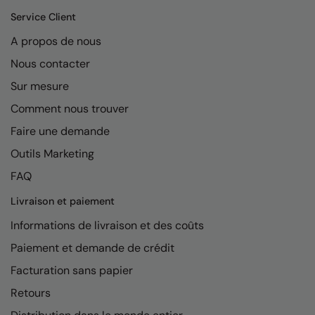
Kariban
Service Client
Kariban Proact
A propos de nous
KiMood
Nous contacter
Kodak
Sur mesure
Comment nous trouver
Kustom Kit
Faire une demande
Larkwood
Outils Marketing
Maddins
FAQ
Madeira
Livraison et paiement
MagiCut
Informations de livraison et des coûts
Marketing Hub
Paiement et demande de crédit
Facturation sans papier
Mumbles
Retours
New Morning Studios