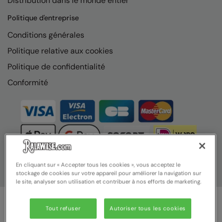
Distribution dans le monde entier
Nike
Politique d'entreprise
Nimbus
Conditions générales
Nutshell
Politique relative aux cookies
OGIO
Politique de confidentialité
Onna By Premier
Conformité
Portman & Pooch
Portwest
Premier
Pro RTX
En cliquant sur « Accepter tous les cookies », vous acceptez le
stockage de cookies sur votre appareil pour améliorer la navigation sur
Pro RTX High Visibility
le site, analyser son utilisation et contribuer à nos efforts de marketing.
Quadra
Tout refuser
Autoriser tous les cookies
RalaBundle
© Ralawise 2025 | Ralawise Limited, Registered in England &