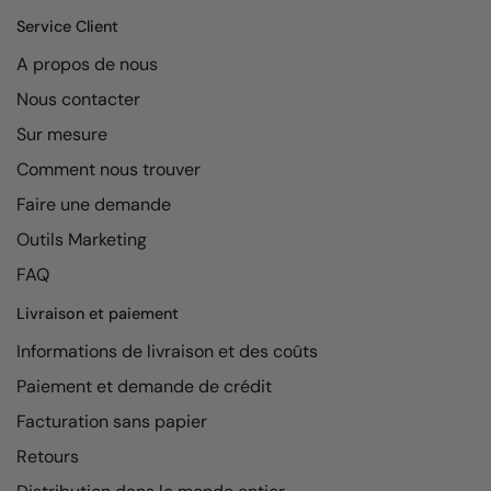
Kariban
Service Client
Kariban Proact
A propos de nous
KiMood
Nous contacter
Kodak
Sur mesure
Comment nous trouver
Kustom Kit
Faire une demande
Larkwood
Outils Marketing
Maddins
FAQ
Madeira
Livraison et paiement
MagiCut
Informations de livraison et des coûts
Marketing Hub
Paiement et demande de crédit
Facturation sans papier
Mumbles
Retours
New Morning Studios