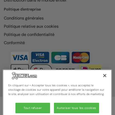
Distribution dans le monde entier
Nike
Politique d'entreprise
Nimbus
Conditions générales
Nutshell
Politique relative aux cookies
OGIO
Politique de confidentialité
Onna By Premier
Conformité
Portman & Pooch
Portwest
Premier
Pro RTX
En cliquant sur « Accepter tous les cookies », vous acceptez le
stockage de cookies sur votre appareil pour améliorer la navigation sur
Pro RTX High Visibility
le site, analyser son utilisation et contribuer à nos efforts de marketing.
Quadra
Tout refuser
Autoriser tous les cookies
RalaBundle
© Ralawise 2025 | Ralawise Limited, Registered in England &