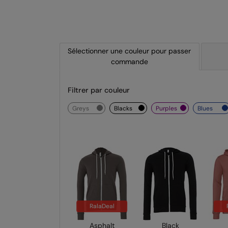
Sélectionner une couleur pour passer
commande
Filtrer par couleur
greys
blacks
purples
blues
RalaDeal
Asphalt
Black