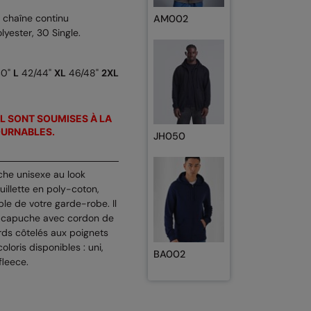
 chaîne continu
AM002
lyester, 30 Single.
40"
L
42/44"
XL
46/48"
2XL
L SONT SOUMISES À LA
OURNABLES.
JH050
he unisexe au look
illette en poly-coton,
le de votre garde-robe. Il
 capuche avec cordon de
ords côtelés aux poignets
loris disponibles : uni,
BA002
fleece.