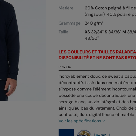
Matière
60% Coton peigné à fil de
(ringspun), 40% polaire po
Grammage
240 g/m²
Taille
XS
32/34"
S
34/36"
M
38/
48/50"
LES COULEURS ET TAILLES RALADEA
DISPONIBILITÉ ET NE SONT PAS RET
Info clé
Incroyablement doux, ce sweat à capuc
décontracté, tissé dans une matière dou
s’impose comme l’élément incontournab
possède une coupe décontractée, une
serrage blanc, un zip intégral et des b
ainsi qu’au bas du vêtement. Choix de co
contrasté, fluo, digital fleece et marble 
Voir les spécifications