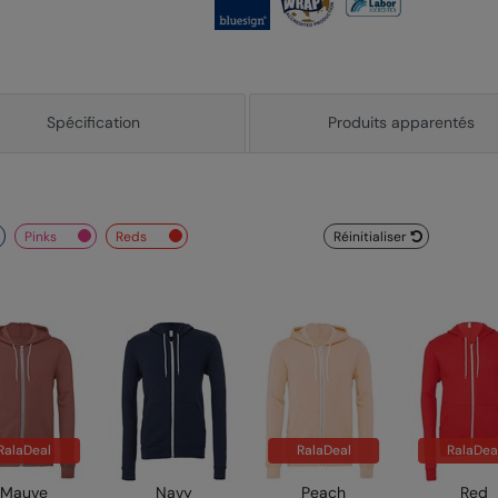
Spécification
Produits apparentés
pinks
reds
Réinitialiser
RalaDeal
RalaDeal
RalaDea
Mauve
Navy
Peach
Red