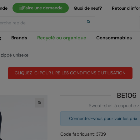
Faire une demande
ande
Quoi de neuf?
Retour d'info
h
g
Brands
Recyclé ou organique
Consommables
 zippé unisexe
CLIQUEZ ICI POUR LIRE LES CONDITIONS D'UTILISATION
BE106
Sweat-shirt à capuche z
Connectez-vous pour voir les prix
Code fabriquant: 3739