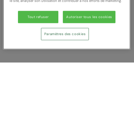
le site, analyser son utilisation et contribuer à nos efforts de marketing.
Splashmacs
Tout refuser
Autoriser tous les cookies
Stanley / Stella
Stanley Workwear
Paramètres des cookies
Stormtech
The Christmas Shop
Tee Jays
Afficher Comparer
TheMagicTouch
Vous avez NaN article (s) dans votre
Tombo
comparaison
Tout supprimer
Rejeter
Comparer
Towel City
TriDri®
Service Client
Under Armour
A propos de nous