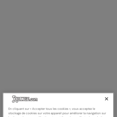
Result Safeguard
Result Winter Essentials
Result Urban Outdoor
Result Work-Guard
Rhino
Ribbon
Russell Athletic
Russell Athletic Collection
Scruffs
SF Clothing
Spiro
En cliquant sur « Accepter tous les cookies », vous acceptez le
stockage de cookies sur votre appareil pour améliorer la navigation sur
Spiro Recycled