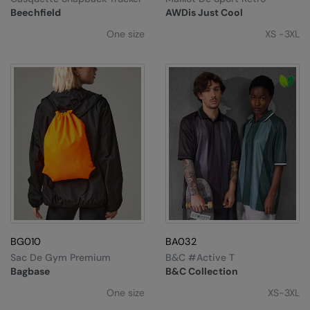
Kariban
Beechfield
AWDis Just Cool
Kariban Proact
One size
XS -3XL
KiMood
Kodak
Kustom Kit
Larkwood
Maddins
Madeira
MagiCut
Marketing Hub
BG010
BA032
Sac De Gym Premium
B&C #Active T
Mumbles
Bagbase
B&C Collection
New Morning Studios
One size
XS-3XL