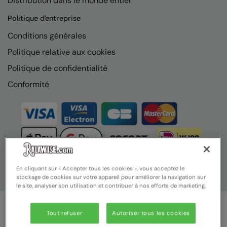
Distribution dans le monde entier
Nike
Politique d'entreprise
Nimbus
Conditions générales
Nutshell
Politique relative aux cookies
OGIO
Politique de confidentialité
Onna By Premier
Conformité
Portman & Pooch
Portwest
Premier
Pro RTX
En cliquant sur « Accepter tous les cookies », vous acceptez le
stockage de cookies sur votre appareil pour améliorer la navigation sur
Pro RTX High Visibility
le site, analyser son utilisation et contribuer à nos efforts de marketing.
Quadra
Tout refuser
Autoriser tous les cookies
RalaBundle
© Ralawise 2025 | Ralawise Limited, Registered in England &