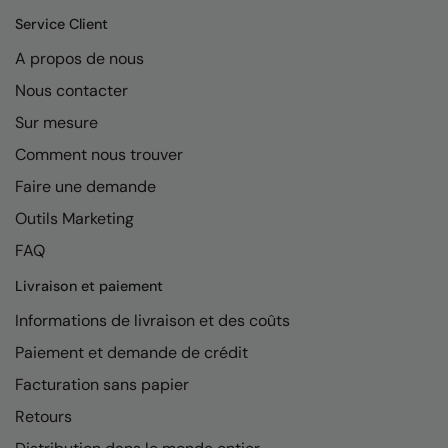
Kariban
Service Client
Kariban Proact
A propos de nous
KiMood
Nous contacter
Kodak
Sur mesure
Comment nous trouver
Kustom Kit
Faire une demande
Larkwood
Outils Marketing
Maddins
FAQ
Madeira
Livraison et paiement
MagiCut
Informations de livraison et des coûts
Marketing Hub
Paiement et demande de crédit
Facturation sans papier
Mumbles
Retours
New Morning Studios