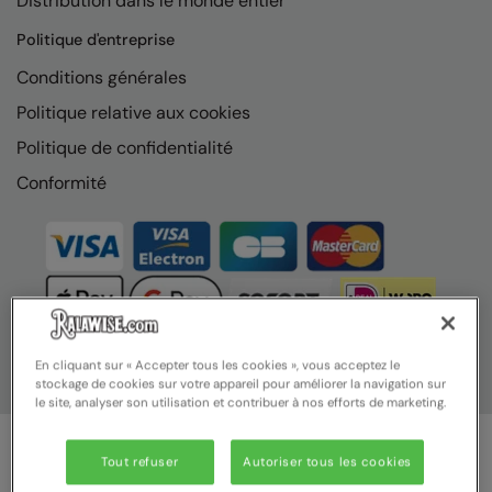
Distribution dans le monde entier
Nike
Politique d'entreprise
Nimbus
Conditions générales
Nutshell
Politique relative aux cookies
OGIO
Politique de confidentialité
Onna By Premier
Conformité
Portman & Pooch
Portwest
Premier
Pro RTX
En cliquant sur « Accepter tous les cookies », vous acceptez le
stockage de cookies sur votre appareil pour améliorer la navigation sur
Pro RTX High Visibility
le site, analyser son utilisation et contribuer à nos efforts de marketing.
Quadra
Tout refuser
Autoriser tous les cookies
RalaBundle
© Ralawise 2025 | Ralawise Limited, Registered in England &