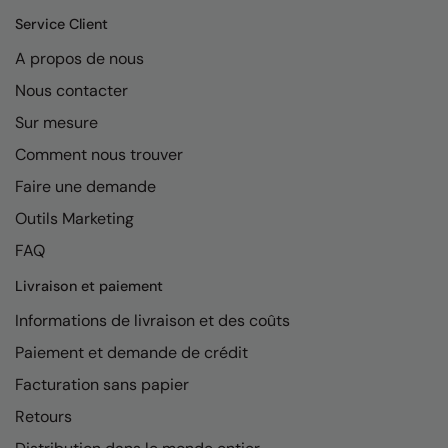
Kariban
Service Client
Kariban Proact
A propos de nous
KiMood
Nous contacter
Kodak
Sur mesure
Comment nous trouver
Kustom Kit
Faire une demande
Larkwood
Outils Marketing
Maddins
FAQ
Madeira
Livraison et paiement
MagiCut
Informations de livraison et des coûts
Marketing Hub
Paiement et demande de crédit
Facturation sans papier
Mumbles
Retours
New Morning Studios