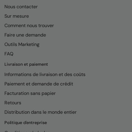
Nous contacter
AWDis Just Polo's
Beechfield
Sur mesure
AWDis So Denim
Build Your Brand
Comment nous trouver
AWDis Just T's
Craghoppers
Faire une demande
B&C Collection
Flexfit By Yupoong
Outils Marketing
BabyBugz
Front Row
FAQ
BagBase
Henbury
Livraison et paiement
Informations de livraison et des coûts
Beechfield
Home & Living
Paiement et demande de crédit
Bella+Canvas
Kariban
Facturation sans papier
Build Your Brand
KIMOOD
Retours
Build Your Brand Basic
Larkwood
Distribution dans le monde entier
Build Your Brandit
Nike
Politique d'entreprise
Callaway
Nimbus