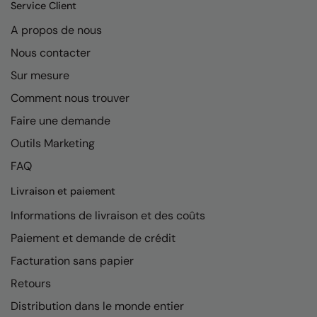
Kariban
Service Client
A propos de nous
Kariban Proact
Nous contacter
KiMood
Sur mesure
Kodak
Comment nous trouver
Kustom Kit
Faire une demande
Larkwood
Outils Marketing
Maddins
FAQ
Madeira
Livraison et paiement
Informations de livraison et des coûts
MagiCut
Paiement et demande de crédit
Marketing Hub
Facturation sans papier
Mumbles
Retours
New Morning Studios
Distribution dans le monde entier