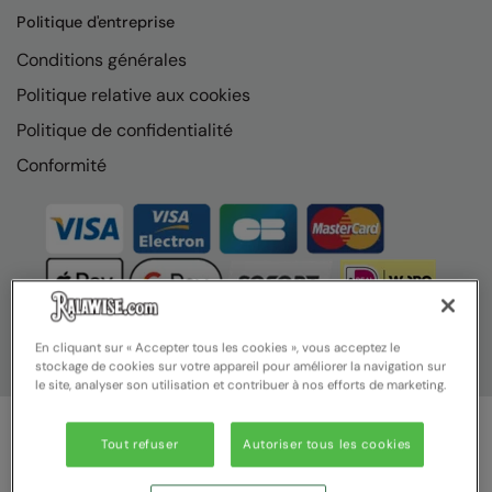
Nike
Politique d'entreprise
Nimbus
Conditions générales
Politique relative aux cookies
Nutshell
Politique de confidentialité
OGIO
Conformité
Onna By Premier
Portman & Pooch
Portwest
Premier
Pro RTX
En cliquant sur « Accepter tous les cookies », vous acceptez le
stockage de cookies sur votre appareil pour améliorer la navigation sur
le site, analyser son utilisation et contribuer à nos efforts de marketing.
Pro RTX High Visibility
Quadra
Tout refuser
Autoriser tous les cookies
© Ralawise 2025 | Ralawise Limited, Registered in England &
RalaBundle
Wales, Reg Number 1362849 Registered Office: Unit 112, Tenth