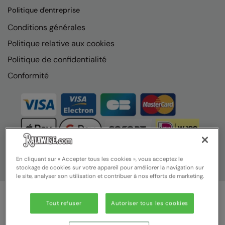
Nike
Politique d'entreprise
Nimbus
Conditions générales
Politique relative aux cookies
Nutshell
Politique de confidentialité
OGIO
Conformité
Onna By Premier
Portman & Pooch
Portwest
Premier
Pro RTX
En cliquant sur « Accepter tous les cookies », vous acceptez le
stockage de cookies sur votre appareil pour améliorer la navigation sur
le site, analyser son utilisation et contribuer à nos efforts de marketing.
Pro RTX High Visibility
Quadra
Tout refuser
Autoriser tous les cookies
© Ralawise 2025 | Ralawise Limited, Registered in England &
RalaBundle
Wales, Reg Number 1362849 Registered Office: Unit 112, Tenth