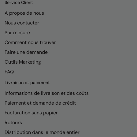
Kariban
Service Client
A propos de nous
Kariban Proact
Nous contacter
KiMood
Sur mesure
Kodak
Comment nous trouver
Kustom Kit
Faire une demande
Larkwood
Outils Marketing
Maddins
FAQ
Madeira
Livraison et paiement
Informations de livraison et des coûts
MagiCut
Paiement et demande de crédit
Marketing Hub
Facturation sans papier
Mumbles
Retours
New Morning Studios
Distribution dans le monde entier