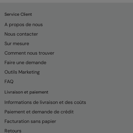
Kariban
Kariban Proact
Service Client
KiMood
A propos de nous
Nous contacter
Kodak
Sur mesure
Kustom Kit
Comment nous trouver
Larkwood
Faire une demande
Maddins
Outils Marketing
Madeira
FAQ
MagiCut
Livraison et paiement
Informations de livraison et des coûts
Marketing Hub
Paiement et demande de crédit
Mumbles
Facturation sans papier
New Morning Studios
Retours