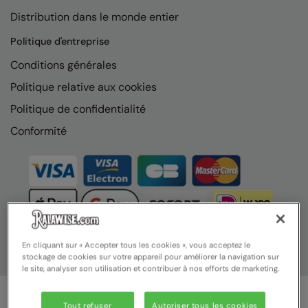
Nike
Distribution dans le monde entier
Nimbus
Politique d'entreprise
Nutshell
Conditions générales
Politique relative aux cookies
OGIO
Politique de confidentialité
Onna By Premier
Conformité
Portman & Pooch
Portwest
Premier
Pro RTX
Pro RTX High Visibility
En cliquant sur « Accepter tous les cookies », vous acceptez le
stockage de cookies sur votre appareil pour améliorer la navigation sur
Quadra
le site, analyser son utilisation et contribuer à nos efforts de marketing.
RalaBundle
Tout refuser
Autoriser tous les cookies