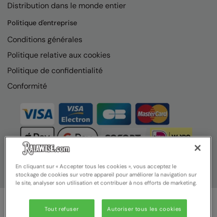
Distribution dans le monde entier
Nike
Politique d'entreprise
Nimbus
Conditions générales
Nutshell
Politique relative aux cookies
OGIO
Politique de confidentialité
Onna By Premier
Conformité
Portman & Pooch
Portwest
Premier
Pro RTX
En cliquant sur « Accepter tous les cookies », vous acceptez le
Pro RTX High Visibility
stockage de cookies sur votre appareil pour améliorer la navigation sur
le site, analyser son utilisation et contribuer à nos efforts de marketing.
Quadra
RalaBundle
Tout refuser
Autoriser tous les cookies
© Ralawise 2025 | Ralawise Limited, Registered in England &