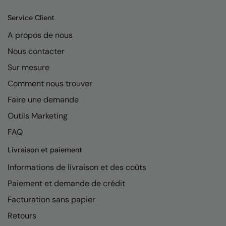
Kariban
Service Client
Kariban Proact
A propos de nous
KiMood
Nous contacter
Kodak
Sur mesure
Kustom Kit
Comment nous trouver
Larkwood
Faire une demande
Outils Marketing
Maddins
FAQ
Madeira
Livraison et paiement
MagiCut
Informations de livraison et des coûts
Marketing Hub
Paiement et demande de crédit
Mumbles
Facturation sans papier
New Morning Studios
Retours