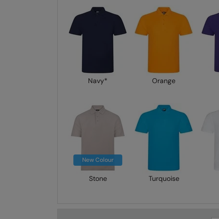
Navy*
Orange
New Colour
Stone
Turquoise