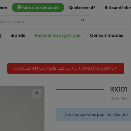
Faire une demande
ande
Quoi de neuf?
Retour d'info
h
g
Brands
Recyclé ou organique
Consommables
CLIQUEZ ICI POUR LIRE LES CONDITIONS D'UTILISATION
RX101
Polo Pro
Connectez-vous pour voir les prix