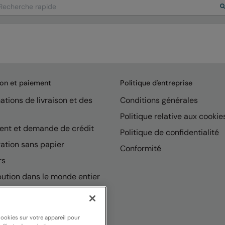
arch
son et paiement
Politique d'entreprise
ations de livraison et des
Conditions générales
Politique relative aux cookie
ent et demande de crédit
Politique de confidentialité
ation sans papier
Conformité
rs
bution dans le monde entier
cookies sur votre appareil pour