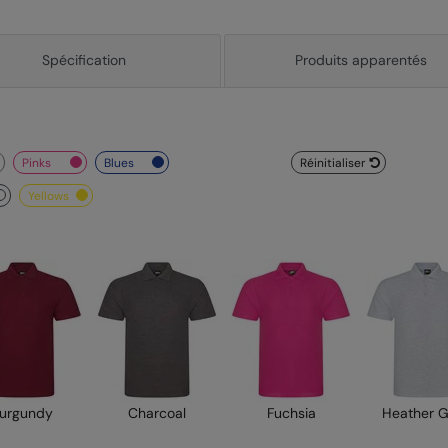
Spécification
Produits apparentés
pinks
blues
Réinitialiser
yellows
urgundy
Charcoal
Fuchsia
Heather 