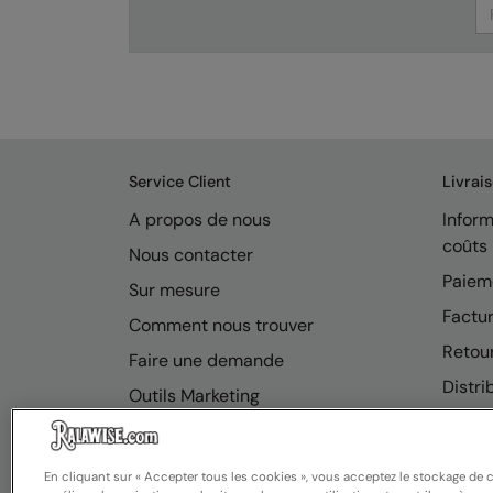
Se
Service Client
Livrai
A propos de nous
Inform
coûts
Nous contacter
Paiem
Sur mesure
Factur
Comment nous trouver
Retou
Faire une demande
Distri
Outils Marketing
FAQ
En cliquant sur « Accepter tous les cookies », vous acceptez le stockage de 