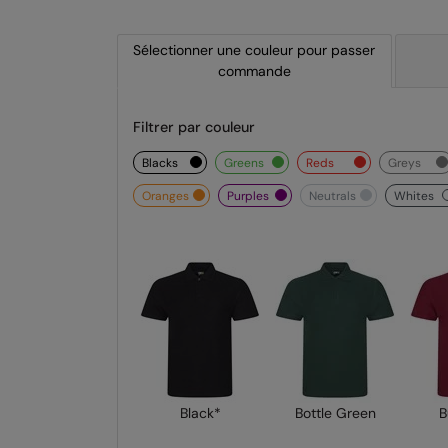
Sélectionner une couleur pour passer
commande
Filtrer par couleur
blacks
greens
reds
greys
oranges
purples
neutrals
whites
Black*
Bottle Green
B