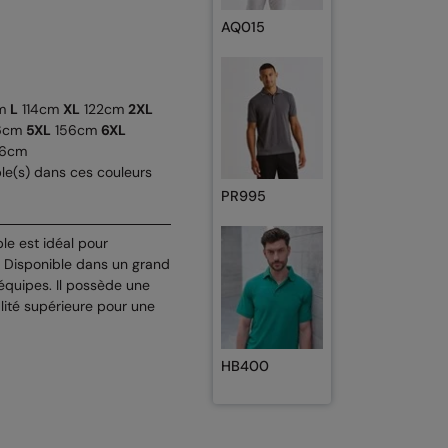
AQ015
m
L
114cm
XL
122cm
2XL
6cm
5XL
156cm
6XL
6cm
le(s) dans ces couleurs
PR995
le est idéal pour
l. Disponible dans un grand
s équipes. Il possède une
lité supérieure pour une
HB400