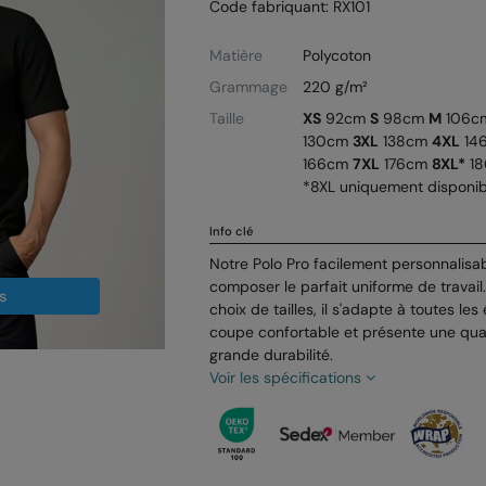
Code fabriquant: RX101
Matière
Polycoton
Grammage
220 g/m²
Taille
XS
92cm
S
98cm
M
106c
130cm
3XL
138cm
4XL
14
166cm
7XL
176cm
8XL*
18
*8XL uniquement disponib
Info clé
Notre Polo Pro facilement personnalisab
composer le parfait uniforme de travai
s
choix de tailles, il s'adapte à toutes le
coupe confortable et présente une qua
grande durabilité.
Voir les spécifications