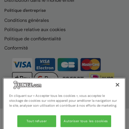
Distribution dans le monde entier
Nike
Politique d'entreprise
Nimbus
Conditions générales
Nutshell
Politique relative aux cookies
OGIO
Politique de confidentialité
Onna By Premier
Conformité
Portman & Pooch
Portwest
Premier
Pro RTX
En cliquant sur « Accepter tous les cookies », vous acceptez le
stockage de cookies sur votre appareil pour améliorer la navigation sur
Pro RTX High Visibility
le site, analyser son utilisation et contribuer à nos efforts de marketing.
Quadra
Tout refuser
Autoriser tous les cookies
RalaBundle
© Ralawise 2025 | Ralawise Limited, Registered in England &