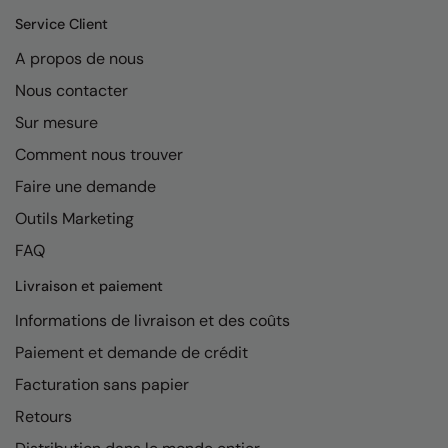
Kariban
Service Client
Kariban Proact
A propos de nous
KiMood
Nous contacter
Kodak
Sur mesure
Comment nous trouver
Kustom Kit
Faire une demande
Larkwood
Outils Marketing
Maddins
FAQ
Madeira
Livraison et paiement
MagiCut
Informations de livraison et des coûts
Marketing Hub
Paiement et demande de crédit
Facturation sans papier
Mumbles
Retours
New Morning Studios