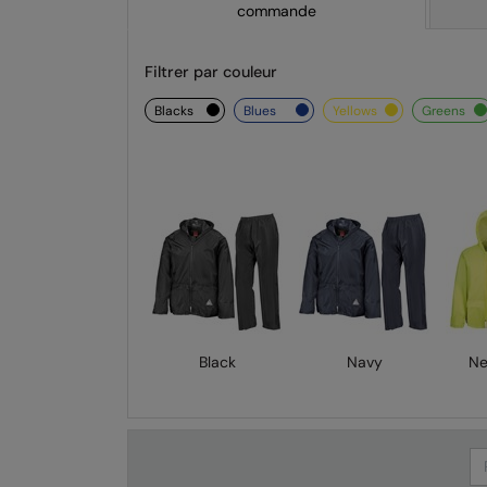
commande
Filtrer par couleur
blacks
blues
yellows
greens
Black
Navy
Ne
Se