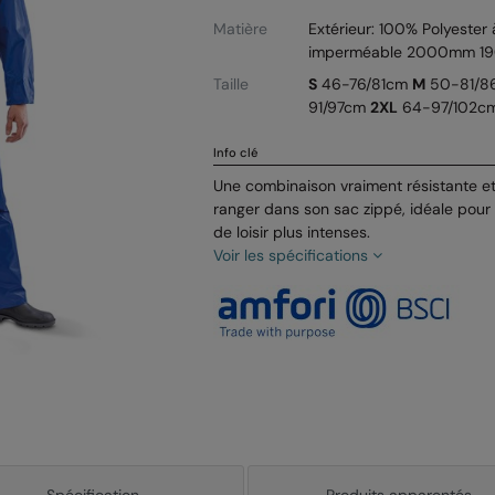
Matière
Extérieur: 100% Polyester 
imperméable 2000mm 19
Taille
S
46-76/81cm
M
50-81/
91/97cm
2XL
64-97/102c
Info clé
Une combinaison vraiment résistante e
ranger dans son sac zippé, idéale pour le
de loisir plus intenses.
Voir les spécifications
Spécification
Produits apparentés