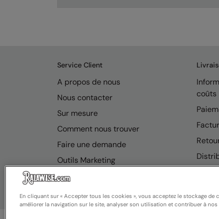
Service Client
Livrai
A propos de nous
Inform
coûts
Nous contacter
Paiem
Sur mesure
Factur
Comment nous trouver
Retou
Faire une demande
Distri
Outils Marketing
FAQ
En cliquant sur « Accepter tous les cookies », vous acceptez le stockage de 
améliorer la navigation sur le site, analyser son utilisation et contribuer à nos