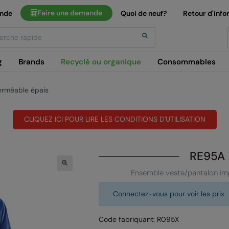
Faire une demande
ande
Quoi de neuf?
Retour d'info
h
g
Brands
Recyclé ou organique
Consommables
erméable épais
CLIQUEZ ICI POUR LIRE LES CONDITIONS D'UTILISATION
RE95A
Ensemble veste/pantalon im
Connectez-vous pour voir les prix
Code fabriquant: R095X