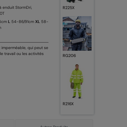
à enduit StormDri,
R225X
0T
86cm
L
54-86/91cm
XL
58-
m
t imperméable, qui peut se
 travail ou les activités
RG206
R216X
Autres Produits