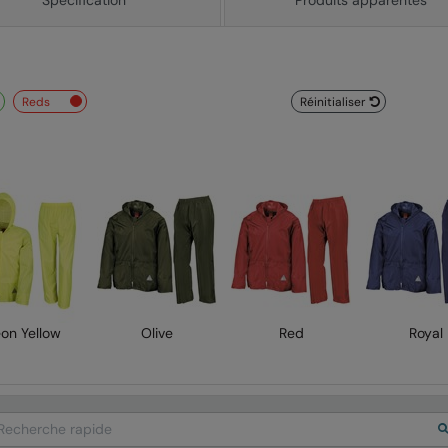
reds
Réinitialiser
on Yellow
Olive
Red
Royal
arch