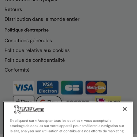
Nike
Retours
Nimbus
Distribution dans le monde entier
Nutshell
Politique d'entreprise
OGIO
Conditions générales
Politique relative aux cookies
Onna By Premier
Politique de confidentialité
Portman & Pooch
Conformité
Portwest
Premier
Pro RTX
Pro RTX High Visibility
Quadra
En cliquant sur « Accepter tous les cookies », vous acceptez le
stockage de cookies sur votre appareil pour améliorer la navigation sur
RalaBundle
le site, analyser son utilisation et contribuer à nos efforts de marketing.