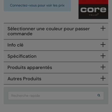
Connectez-vous pour voir les prix
Colortone
Onna by Premier
Comfort Colors
Premier
Craghoppers Expert
Quadra
Sélectionner une couleur pour passer
commande
Everyday Essentials
Ralaflex
Info clé
Finden & Hales
Russell Collection
Spécification
Flexfit by Yupoong
Russell
Front Row
SF
Produits apparentés
Fruit of the Loom
Tombo
Autres Produits
Gildan
TriDri
Search
Henbury
Westford Mill
Home & Living