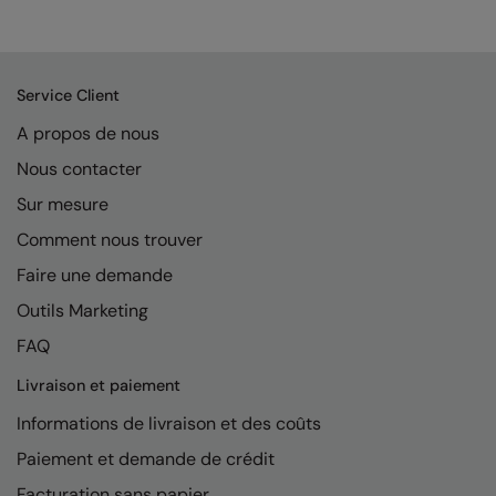
Kariban
Kariban Proact
KiMood
Service Client
Kodak
A propos de nous
Nous contacter
Kustom Kit
Sur mesure
Larkwood
Comment nous trouver
Maddins
Faire une demande
Madeira
Outils Marketing
MagiCut
FAQ
Marketing Hub
Livraison et paiement
Informations de livraison et des coûts
Mumbles
Paiement et demande de crédit
New Morning Studios
Facturation sans papier