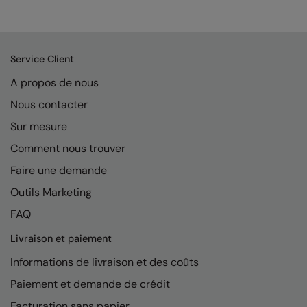
Kariban
Kariban Proact
KiMood
Service Client
Kodak
A propos de nous
Nous contacter
Kustom Kit
Sur mesure
Larkwood
Comment nous trouver
Maddins
Faire une demande
Madeira
Outils Marketing
MagiCut
FAQ
Marketing Hub
Livraison et paiement
Informations de livraison et des coûts
Mumbles
Paiement et demande de crédit
New Morning Studios
Facturation sans papier