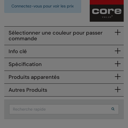
Connectez-vous pour voir les prix
Colortone
Onna by Premier
Comfort Colors
Premier
Craghoppers Expert
Quadra
Sélectionner une couleur pour passer
commande
Everyday Essentials
Ralaflex
Info clé
Finden & Hales
Russell Collection
Spécification
Flexfit by Yupoong
Russell
Front Row
SF
Produits apparentés
Fruit of the Loom
Tombo
Autres Produits
Gildan
TriDri
Search
Henbury
Westford Mill
Home & Living