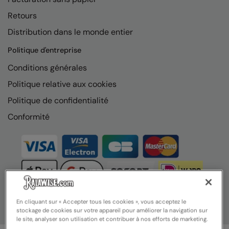
Nike
Retours
Nimbus
Distribution dans le monde entier
Nutshell
Politique d'entreprise
OGIO
Conditions générales
Politique relative aux cookies
Onna By Premier
Politique de confidentialité
Portman & Pooch
Conformité
Portwest
Premier
Pro RTX
Pro RTX High Visibility
Quadra
En cliquant sur « Accepter tous les cookies », vous acceptez le
stockage de cookies sur votre appareil pour améliorer la navigation sur
RalaBundle
le site, analyser son utilisation et contribuer à nos efforts de marketing.