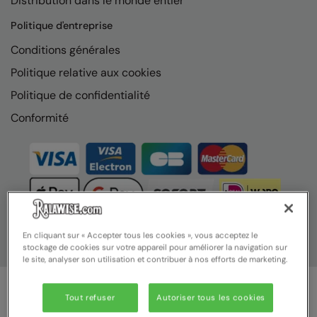
Distribution dans le monde entier
Nike
Politique d'entreprise
Nimbus
Conditions générales
Nutshell
Politique relative aux cookies
OGIO
Politique de confidentialité
Onna By Premier
Conformité
Portman & Pooch
Portwest
Premier
Pro RTX
En cliquant sur « Accepter tous les cookies », vous acceptez le
stockage de cookies sur votre appareil pour améliorer la navigation sur
Pro RTX High Visibility
le site, analyser son utilisation et contribuer à nos efforts de marketing.
Quadra
Tout refuser
Autoriser tous les cookies
RalaBundle
© Ralawise 2025 | Ralawise Limited, Registered in England &