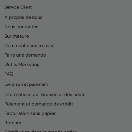
Kariban
Service Client
Kariban Proact
A propos de nous
KiMood
Nous contacter
Kodak
Sur mesure
Comment nous trouver
Kustom Kit
Faire une demande
Larkwood
Outils Marketing
Maddins
FAQ
Madeira
Livraison et paiement
MagiCut
Informations de livraison et des coûts
Marketing Hub
Paiement et demande de crédit
Facturation sans papier
Mumbles
Retours
New Morning Studios