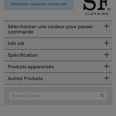
Connectez-vous pour voir les prix
Colortone
Onna by Premier
Comfort Colors
Premier
Sélectionner une couleur pour passer
Craghoppers Expert
Quadra
commande
Everyday Essentials
Ralaflex
Info clé
Finden & Hales
Russell Collection
Spécification
Flexfit by Yupoong
Russell
Produits apparentés
Front Row
SF
Fruit of the Loom
Tombo
Autres Produits
Gildan
TriDri
Search
Henbury
Westford Mill
Home & Living