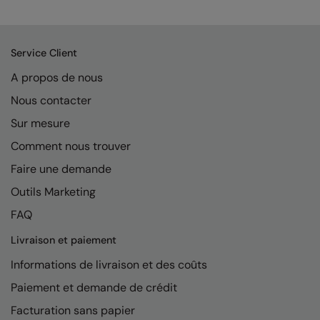
Kariban
Kariban Proact
Service Client
KiMood
A propos de nous
Kodak
Nous contacter
Kustom Kit
Sur mesure
Larkwood
Comment nous trouver
Maddins
Faire une demande
Outils Marketing
Madeira
FAQ
MagiCut
Livraison et paiement
Marketing Hub
Informations de livraison et des coûts
Mumbles
Paiement et demande de crédit
New Morning Studios
Facturation sans papier