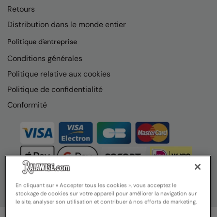
Nike
Retours
Distribution dans le monde entier
Nimbus
Politique d'entreprise
Nutshell
Conditions générales
OGIO
Politique relative aux cookies
Onna By Premier
Politique de confidentialité
Portman & Pooch
Conformité
Portwest
Premier
Pro RTX
Pro RTX High Visibility
En cliquant sur « Accepter tous les cookies », vous acceptez le
Quadra
stockage de cookies sur votre appareil pour améliorer la navigation sur
le site, analyser son utilisation et contribuer à nos efforts de marketing.
RalaBundle