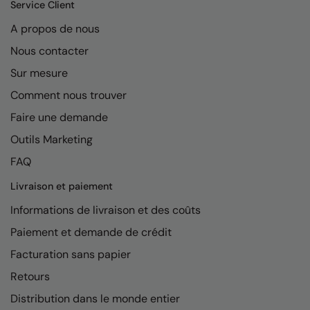
Kariban
Service Client
A propos de nous
Kariban Proact
Nous contacter
KiMood
Sur mesure
Kodak
Comment nous trouver
Kustom Kit
Faire une demande
Larkwood
Outils Marketing
Maddins
FAQ
Livraison et paiement
Madeira
Informations de livraison et des coûts
MagiCut
Paiement et demande de crédit
Marketing Hub
Facturation sans papier
Mumbles
Retours
New Morning Studios
Distribution dans le monde entier