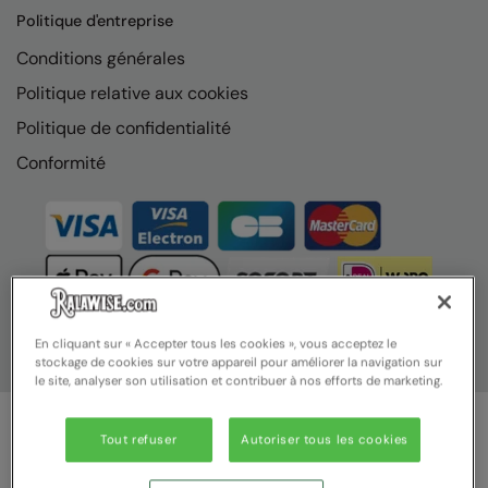
Nike
Politique d'entreprise
Nimbus
Conditions générales
Politique relative aux cookies
Nutshell
Politique de confidentialité
OGIO
Conformité
Onna By Premier
Portman & Pooch
Portwest
Premier
Pro RTX
En cliquant sur « Accepter tous les cookies », vous acceptez le
stockage de cookies sur votre appareil pour améliorer la navigation sur
le site, analyser son utilisation et contribuer à nos efforts de marketing.
Pro RTX High Visibility
Quadra
Tout refuser
Autoriser tous les cookies
© Ralawise 2025 | Ralawise Limited, Registered in England &
RalaBundle
Wales, Reg Number 1362849 Registered Office: Unit 112, Tenth