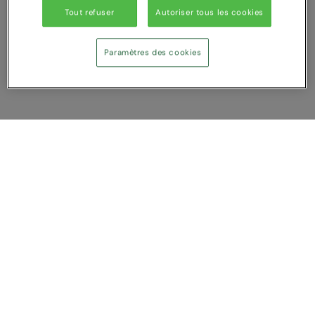
Under Armour Golf
Tout refuser
Autoriser tous les cookies
Westford Mill
Paramètres des cookies
Wombat
Xpres
Yoko
Afficher Comparer
Vous avez NaN article (s) dans votre
comparaison
Tout supprimer
Rejeter
Comparer
Service Client
A propos de nous
Nous contacter