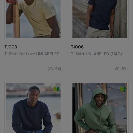
AWDis Just Polo's
Beechfield
AWDis So Denim
Build Your Brand
AWDis Just T's
Craghoppers
B&C Collection
Flexfit By Yupoong
TJ003
TJ006
BabyBugz
Front Row
T-Shirt De Luxe UNLABELED
T-Shirt UNLABELED (1140)
(1150)
BagBase
Henbury
XS-5XL
XS-5XL
Beechfield
Home & Living
Bella+Canvas
Kariban
Build Your Brand
KIMOOD
Build Your Brand Basic
Larkwood
Build Your Brandit
Nike
Callaway
Nimbus