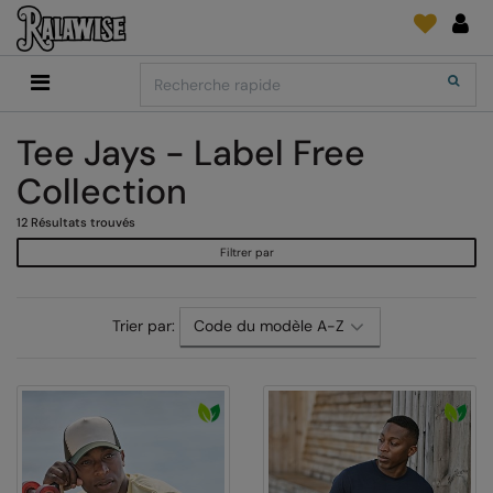
Back
Back
Back
Back
Back
Back
Back
Search
Shopping
2786
Adidas
Fournitures D'Impression Et Broderie
SUIVI DE COMMANDE
Accessoires
Add It On
Tee Jays - Label Free
Add It On
Anthem
Brands
Faire une demande
Media Impression Di
Collection
RECOMMANDÉS CETTE SAISON
Adidas
ARTG
Quoi de neuf?
Direct To Garment 
12
Résultats trouvés
Anthem
Asquith & Fox
retour d'information
Broderie
Filtrer par
Collections
Asquith & Fox
AWDis Ecologie
FAQ
Flex Et Vinyl
AWDis
AWDis Just Cool
Sublimation
Trier par:
Consommables
AWDis Academy
AWDis Just Hoods
The Print Exchange
AWDis Ecologie
B&C Collection
Papiers Transfert
AWDis Just Cool
Babybugz
AWDis Just Hoods
Bagbase