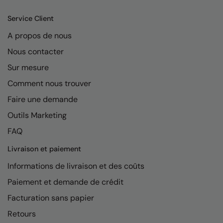
Kariban
Service Client
Kariban Proact
A propos de nous
KiMood
Nous contacter
Kodak
Sur mesure
Kustom Kit
Comment nous trouver
Larkwood
Faire une demande
Outils Marketing
Maddins
FAQ
Madeira
Livraison et paiement
MagiCut
Informations de livraison et des coûts
Marketing Hub
Paiement et demande de crédit
Mumbles
Facturation sans papier
New Morning Studios
Retours