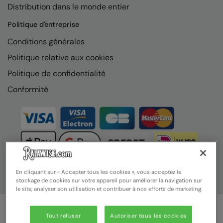
Nike
Distribution dans le monde entier
Politique d'entreprise
Nimbus
Conditions générales
Nutshell
Politique relative aux cookies
OGIO
Politique de confidentialité
Onna By Premier
Conformité
Portman & Pooch
Portwest
Premier
Pro RTX
En cliquant sur « Accepter tous les cookies », vous acceptez le
Pro RTX High Visibility
stockage de cookies sur votre appareil pour améliorer la navigation sur
le site, analyser son utilisation et contribuer à nos efforts de marketing.
Quadra
RalaBundle
Tout refuser
Autoriser tous les cookies
© Ralawise 2025 | Ralawise Limited, Registered in England &