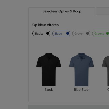
Selecteer Opties & Koop
Op kleur filteren
blacks
blues
greys
greens
Black
Blue Steel