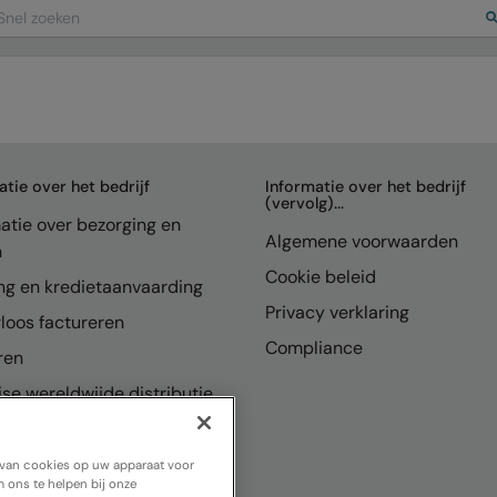
arch
atie over het bedrijf
Informatie over het bedrijf
(vervolg)...
atie over bezorging en
Algemene voorwaarden
n
Cookie beleid
ng en kredietaanvaarding
Privacy verklaring
loos factureren
Compliance
ren
se wereldwijde distributie
n van cookies op uw apparaat voor
 ons te helpen bij onze