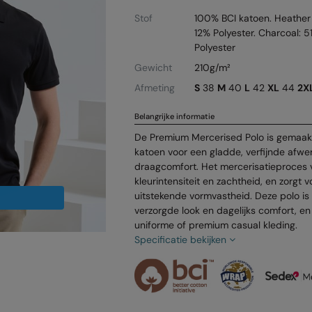
Stof
100% BCI katoen. Heather
12% Polyester. Charcoal: 
Polyester
Gewicht
210g/m²
Afmeting
S
38
M
40
L
42
XL
44
2X
Belangrijke informatie
De Premium Mercerised Polo is gemaak
katoen voor een gladde, verfijnde afwe
draagcomfort. Het mercerisatieproces v
kleurintensiteit en zachtheid, en zorgt 
uitstekende vormvastheid. Deze polo i
verzorgde look en dagelijks comfort, en i
uniforme of premium casual kleding.
Specificatie bekijken