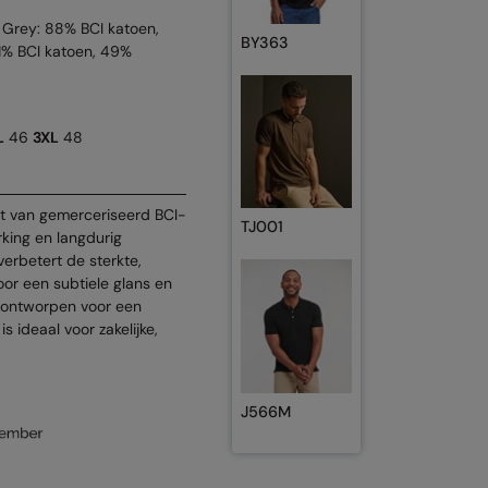
 Grey: 88% BCI katoen,
BY363
51% BCI katoen, 49%
L
46
3XL
48
t van gemerceriseerd BCI-
TJ001
rking en langdurig
erbetert de sterkte,
voor een subtiele glans en
s ontworpen voor een
s ideaal voor zakelijke,
J566M