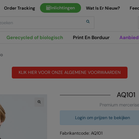
Inlichtingen
Order Tracking
Wat Is Er Nieuw?
Fee
h
Gerecycled of biologisch
Print En Borduur
Aanbied
lo
KLIK HIER VOOR ONZE ALGEMENE VOORWAARDEN
AQ101
Premium mercerise
Login om prijzen te bekijken
Fabrikantcode: AQ101