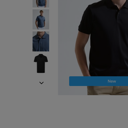
New
Next