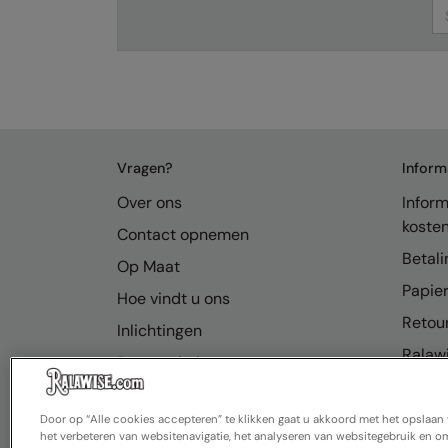
Se
Vragen?
Inform
Over ons
Inform
koste
Contact opnemen
Betali
Op Maat
Papier
Hoe vindt u ons
Retou
Inlichtingen
Ralawi
Bronnenhub
FAQ
Door op “Alle cookies accepteren” te klikken gaat u akkoord met het opslaa
het verbeteren van websitenavigatie, het analyseren van websitegebruik en om