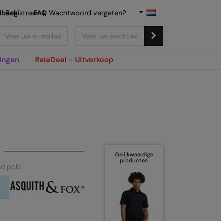
dback
Registreer
FAQ
|
Wachtwoord vergeten?
ingen
RalaDeal - Uitverkoop
Gelijkwaardige
producten
d polo