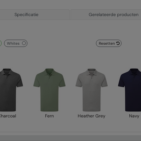
Specificatie
Gerelateerde producten
whites
Resetten
Charcoal
Fern
Heather Grey
Navy