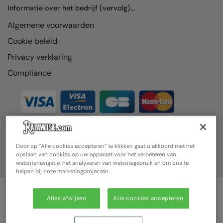
Nike
Informatie over het bedrijf (vervolg)...
Algemene voorwaarden
Nimbus
Cookie beleid
Nutshell
Privacy verklaring
OGIO
Compliance
Onna By Premier
Portman & Pooch
Portwest
Premier
Door op “Alle cookies accepteren” te klikken gaat u akkoord met het
opslaan van cookies op uw apparaat voor het verbeteren van
Pro RTX
websitenavigatie, het analyseren van websitegebruik en om ons te
helpen bij onze marketingprojecten.
Pro RTX High Visibility
Quadra
Alles afwijzen
Alle cookies accepteren
© Ralawise 2025| Ralawise Limited, Registered in England &
RalaBundle
Wales, Reg Number 1362849 Registered Office: Unit 112, Tenth