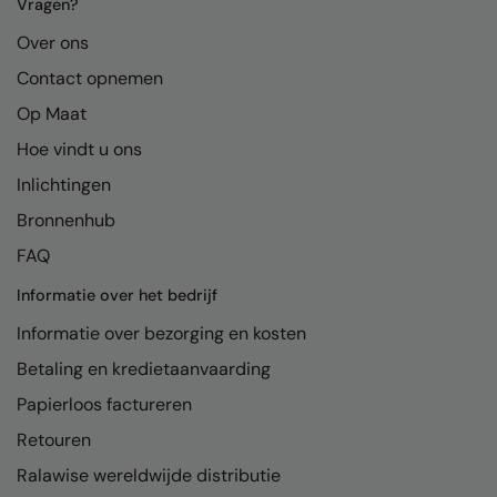
Kariban
Vragen?
Over ons
Kariban Proact
Contact opnemen
KiMood
Op Maat
Kodak
Hoe vindt u ons
Kustom Kit
Inlichtingen
Larkwood
Bronnenhub
FAQ
Maddins
Informatie over het bedrijf
Madeira
Informatie over bezorging en kosten
MagiCut
Betaling en kredietaanvaarding
Marketing Hub
Papierloos factureren
Mumbles
Retouren
New Morning Studios
Ralawise wereldwijde distributie