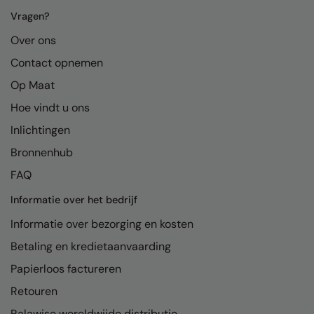
Kariban
Vragen?
Kariban Proact
Over ons
KiMood
Contact opnemen
Kodak
Op Maat
Hoe vindt u ons
Kustom Kit
Inlichtingen
Larkwood
Bronnenhub
Maddins
FAQ
Madeira
Informatie over het bedrijf
MagiCut
Informatie over bezorging en kosten
Marketing Hub
Betaling en kredietaanvaarding
Papierloos factureren
Mumbles
Retouren
New Morning Studios
Ralawise wereldwijde distributie