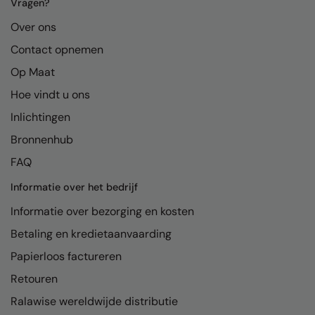
Kariban
Vragen?
Over ons
Kariban Proact
Contact opnemen
KiMood
Op Maat
Kodak
Hoe vindt u ons
Kustom Kit
Inlichtingen
Larkwood
Bronnenhub
FAQ
Maddins
Informatie over het bedrijf
Madeira
Informatie over bezorging en kosten
MagiCut
Betaling en kredietaanvaarding
Marketing Hub
Papierloos factureren
Mumbles
Retouren
New Morning Studios
Ralawise wereldwijde distributie