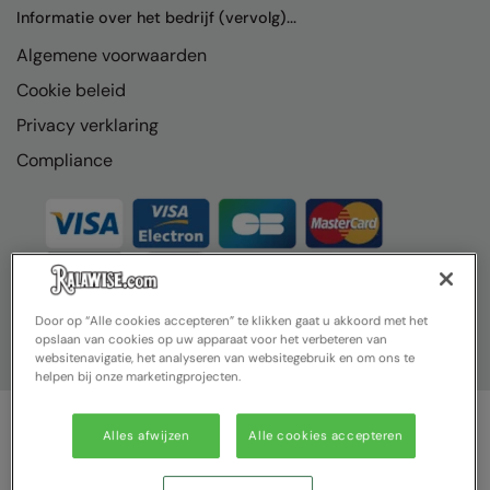
Nike
Informatie over het bedrijf (vervolg)...
Algemene voorwaarden
Nimbus
Cookie beleid
Nutshell
Privacy verklaring
OGIO
Compliance
Onna By Premier
Portman & Pooch
Portwest
Premier
Door op “Alle cookies accepteren” te klikken gaat u akkoord met het
opslaan van cookies op uw apparaat voor het verbeteren van
Pro RTX
websitenavigatie, het analyseren van websitegebruik en om ons te
helpen bij onze marketingprojecten.
Pro RTX High Visibility
Quadra
Alles afwijzen
Alle cookies accepteren
© Ralawise 2025| Ralawise Limited, Registered in England &
RalaBundle
Wales, Reg Number 1362849 Registered Office: Unit 112, Tenth