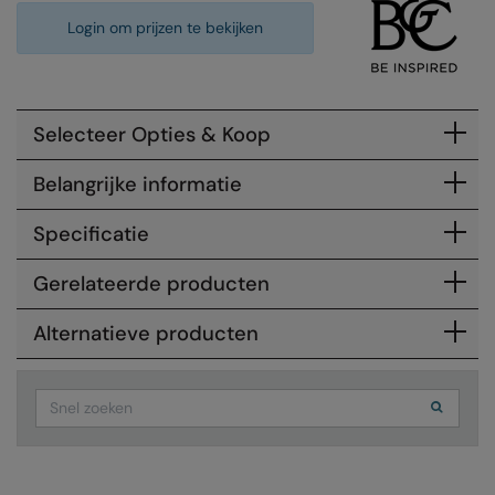
Login om prijzen te bekijken
Colortone
Premier
Comfort Colors
Quadra
Craghoppers Expert
Ralaflex
Selecteer Opties & Koop
Everyday Essentials
Russell Athletic®
Belangrijke informatie
Finden & Hales
SF
Specificatie
Flexfit by Yupoong
Tombo
Gerelateerde producten
Front Row
TriDri
Alternatieve producten
Fruit of the Loom
Westford Mill
Gildan
Search
Henbury
Home & Living