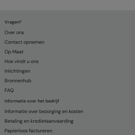
Kariban
Kariban Proact
Vragen?
KiMood
Over ons
Kodak
Contact opnemen
Kustom Kit
Op Maat
Larkwood
Hoe vindt u ons
Maddins
Inlichtingen
Bronnenhub
Madeira
FAQ
MagiCut
Informatie over het bedrijf
Marketing Hub
Informatie over bezorging en kosten
Mumbles
Betaling en kredietaanvaarding
New Morning Studios
Papierloos factureren