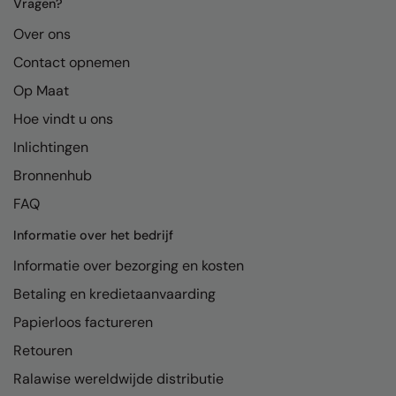
Kariban
Vragen?
Over ons
Kariban Proact
Contact opnemen
KiMood
Op Maat
Kodak
Hoe vindt u ons
Kustom Kit
Inlichtingen
Larkwood
Bronnenhub
FAQ
Maddins
Informatie over het bedrijf
Madeira
Informatie over bezorging en kosten
MagiCut
Betaling en kredietaanvaarding
Marketing Hub
Papierloos factureren
Mumbles
Retouren
New Morning Studios
Ralawise wereldwijde distributie