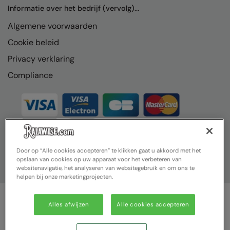
Nike
Informatie over het bedrijf (vervolg)...
Algemene voorwaarden
Nimbus
Cookie beleid
Nutshell
Privacy verklaring
OGIO
Compliance
Onna By Premier
Portman & Pooch
Portwest
Premier
Door op “Alle cookies accepteren” te klikken gaat u akkoord met het
opslaan van cookies op uw apparaat voor het verbeteren van
Pro RTX
websitenavigatie, het analyseren van websitegebruik en om ons te
helpen bij onze marketingprojecten.
Pro RTX High Visibility
Quadra
Alles afwijzen
Alle cookies accepteren
© Ralawise 2025| Ralawise Limited, Registered in England &
RalaBundle
Wales, Reg Number 1362849 Registered Office: Unit 112, Tenth