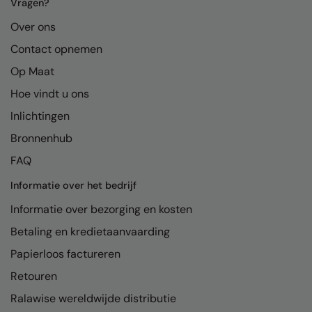
Kariban
Vragen?
Over ons
Kariban Proact
Contact opnemen
KiMood
Op Maat
Kodak
Hoe vindt u ons
Kustom Kit
Inlichtingen
Larkwood
Bronnenhub
FAQ
Maddins
Informatie over het bedrijf
Madeira
Informatie over bezorging en kosten
MagiCut
Betaling en kredietaanvaarding
Marketing Hub
Papierloos factureren
Mumbles
Retouren
New Morning Studios
Ralawise wereldwijde distributie