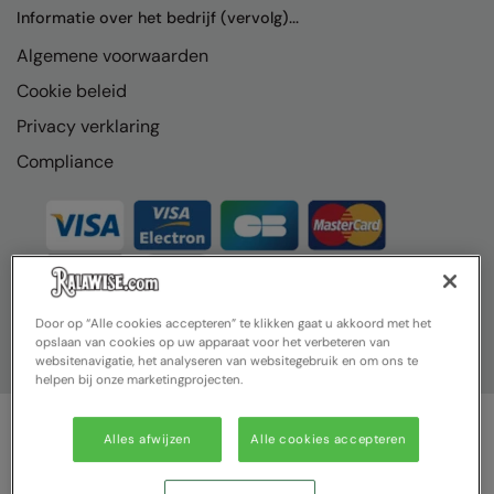
Nike
Informatie over het bedrijf (vervolg)...
Algemene voorwaarden
Nimbus
Cookie beleid
Nutshell
Privacy verklaring
OGIO
Compliance
Onna By Premier
Portman & Pooch
Portwest
Premier
Door op “Alle cookies accepteren” te klikken gaat u akkoord met het
opslaan van cookies op uw apparaat voor het verbeteren van
Pro RTX
websitenavigatie, het analyseren van websitegebruik en om ons te
helpen bij onze marketingprojecten.
Pro RTX High Visibility
Quadra
Alles afwijzen
Alle cookies accepteren
© Ralawise 2025| Ralawise Limited, Registered in England &
RalaBundle
Wales, Reg Number 1362849 Registered Office: Unit 112, Tenth