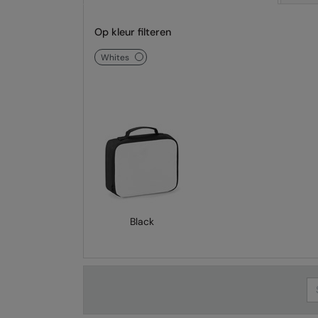
Op kleur filteren
whites
Black
Se