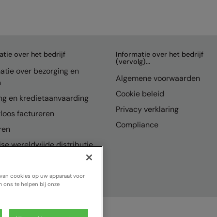
atie over het bedrijf
Informatie over het bedrijf
(vervolg)...
atie over bezorging en
Algemene voorwaarden
n
Cookie beleid
ng en kredietaanvaarding
Privacy verklaring
loos factureren
Compliance
ren
se wereldwijde distributie
n van cookies op uw apparaat voor
 ons te helpen bij onze