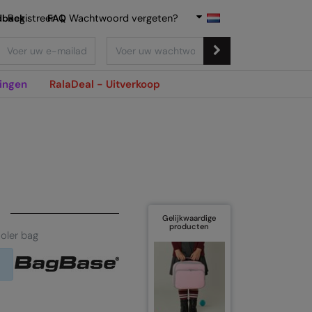
dback
Registreer
FAQ
|
Wachtwoord vergeten?
ingen
RalaDeal - Uitverkoop
Gelijkwaardige
producten
oler bag