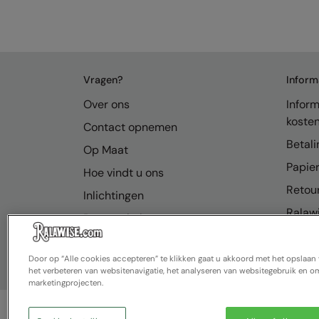
Vragen?
Inform
Over ons
Inform
koste
Contact opnemen
Betali
Op Maat
Papier
Hoe vindt u ons
Retou
Inlichtingen
Ralawi
Bronnenhub
FAQ
Door op “Alle cookies accepteren” te klikken gaat u akkoord met het opslaa
het verbeteren van websitenavigatie, het analyseren van websitegebruik en om
marketingprojecten.