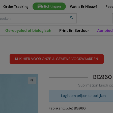
Inlichtingen
Order Tracking
Wat Is Er Nieuw?
Fee
h
Gerecycled of biologisch
Print En Borduur
Aanbied
KLIK HIER VOOR ONZE ALGEMENE VOORWAARDEN
BG960
Sublimation lunch co
Login om prijzen te bekijken
Fabrikantcode: BG960