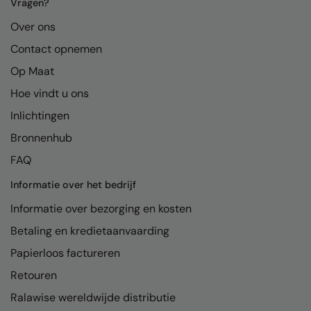
Kariban
Vragen?
Over ons
Kariban Proact
Contact opnemen
KiMood
Op Maat
Kodak
Hoe vindt u ons
Kustom Kit
Inlichtingen
Larkwood
Bronnenhub
FAQ
Maddins
Informatie over het bedrijf
Madeira
Informatie over bezorging en kosten
MagiCut
Betaling en kredietaanvaarding
Marketing Hub
Papierloos factureren
Mumbles
Retouren
New Morning Studios
Ralawise wereldwijde distributie