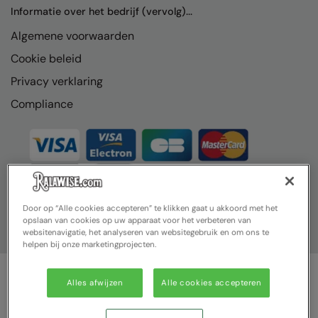
Nike
Informatie over het bedrijf (vervolg)...
Algemene voorwaarden
Nimbus
Cookie beleid
Nutshell
Privacy verklaring
OGIO
Compliance
Onna By Premier
Portman & Pooch
Portwest
Premier
Door op “Alle cookies accepteren” te klikken gaat u akkoord met het
opslaan van cookies op uw apparaat voor het verbeteren van
Pro RTX
websitenavigatie, het analyseren van websitegebruik en om ons te
helpen bij onze marketingprojecten.
Pro RTX High Visibility
Quadra
Alles afwijzen
Alle cookies accepteren
© Ralawise 2025| Ralawise Limited, Registered in England &
RalaBundle
Wales, Reg Number 1362849 Registered Office: Unit 112, Tenth