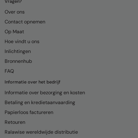
Kariban
Vragen?
Over ons
Kariban Proact
Contact opnemen
KiMood
Op Maat
Kodak
Hoe vindt u ons
Kustom Kit
Inlichtingen
Larkwood
Bronnenhub
FAQ
Maddins
Informatie over het bedrijf
Madeira
Informatie over bezorging en kosten
MagiCut
Betaling en kredietaanvaarding
Marketing Hub
Papierloos factureren
Mumbles
Retouren
New Morning Studios
Ralawise wereldwijde distributie