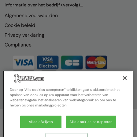
Nike
Informatie over het bedrijf (vervolg)...
Algemene voorwaarden
Nimbus
Cookie beleid
Nutshell
Privacy verklaring
OGIO
Compliance
Onna By Premier
Portman & Pooch
Portwest
Premier
Door op “Alle cookies accepteren” te klikken gaat u akkoord met het
opslaan van cookies op uw apparaat voor het verbeteren van
Pro RTX
websitenavigatie, het analyseren van websitegebruik en om ons te
helpen bij onze marketingprojecten.
Pro RTX High Visibility
Quadra
Alles afwijzen
Alle cookies accepteren
© Ralawise 2025| Ralawise Limited, Registered in England &
RalaBundle
Wales, Reg Number 1362849 Registered Office: Unit 112, Tenth