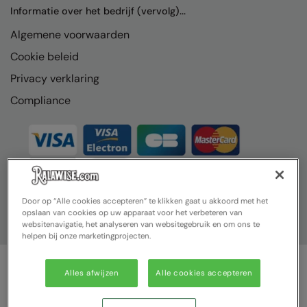
Nike
Informatie over het bedrijf (vervolg)...
Algemene voorwaarden
Nimbus
Cookie beleid
Nutshell
Privacy verklaring
OGIO
Compliance
Onna By Premier
Portman & Pooch
Portwest
Premier
Door op “Alle cookies accepteren” te klikken gaat u akkoord met het
opslaan van cookies op uw apparaat voor het verbeteren van
Pro RTX
websitenavigatie, het analyseren van websitegebruik en om ons te
helpen bij onze marketingprojecten.
Pro RTX High Visibility
Quadra
Alles afwijzen
Alle cookies accepteren
© Ralawise 2025| Ralawise Limited, Registered in England &
RalaBundle
Wales, Reg Number 1362849 Registered Office: Unit 112, Tenth