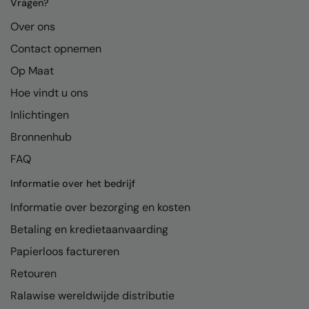
Kariban
Vragen?
Over ons
Kariban Proact
Contact opnemen
KiMood
Op Maat
Kodak
Hoe vindt u ons
Kustom Kit
Inlichtingen
Larkwood
Bronnenhub
FAQ
Maddins
Informatie over het bedrijf
Madeira
Informatie over bezorging en kosten
MagiCut
Betaling en kredietaanvaarding
Marketing Hub
Papierloos factureren
Mumbles
Retouren
New Morning Studios
Ralawise wereldwijde distributie