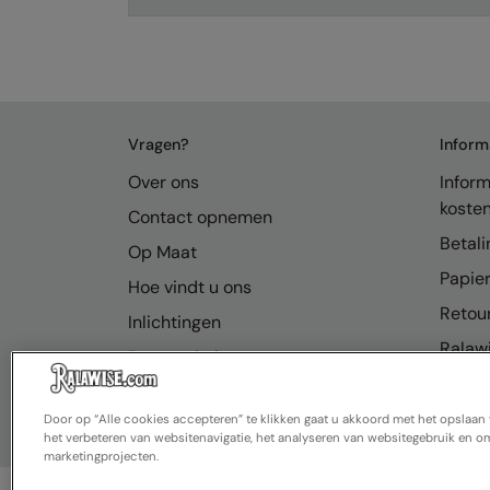
Vragen?
Inform
Over ons
Inform
koste
Contact opnemen
Betali
Op Maat
Papier
Hoe vindt u ons
Retou
Inlichtingen
Ralawi
Bronnenhub
FAQ
Door op “Alle cookies accepteren” te klikken gaat u akkoord met het opslaa
het verbeteren van websitenavigatie, het analyseren van websitegebruik en om
marketingprojecten.