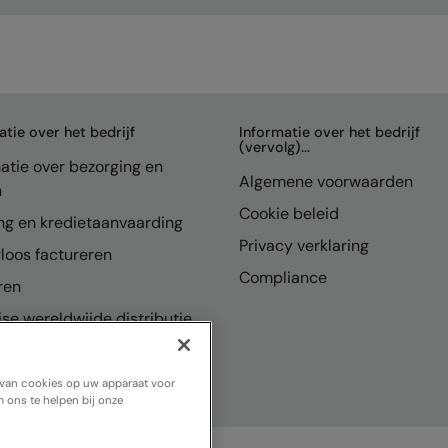
atie over het bedrijf
Informatie over het bedrijf
(vervolg)...
atie over bezorging en
Algemene voorwaarden
n
Cookie beleid
ng en kredietaanvaarding
Privacy verklaring
loos factureren
Compliance
ren
se wereldwijde distributie
n van cookies op uw apparaat voor
 ons te helpen bij onze