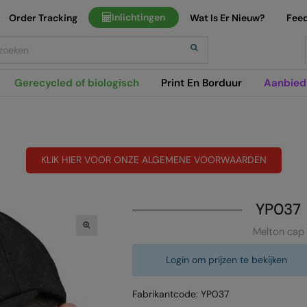
Inlichtingen
Order Tracking
Wat Is Er Nieuw?
Fee
h
Gerecycled of biologisch
Print En Borduur
Aanbied
KLIK HIER VOOR ONZE ALGEMENE VOORWAARDEN
YP037
Melton cap
Login om prijzen te bekijken
Fabrikantcode: YP037