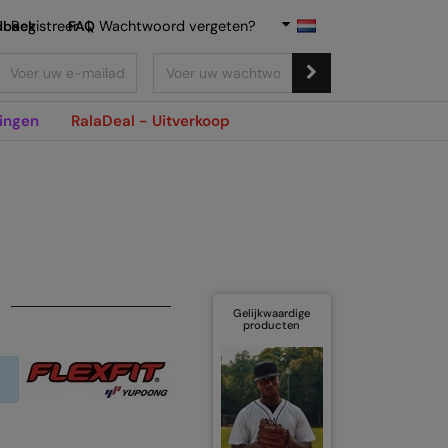
dback
Registreer
FAQ
|
Wachtwoord vergeten?
ingen
RalaDeal - Uitverkoop
Gelijkwaardige
producten