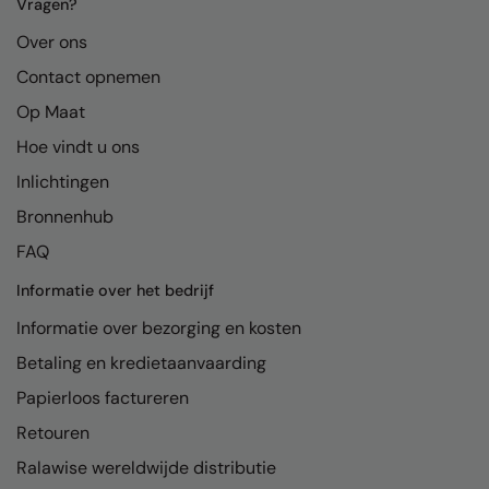
Kariban
Vragen?
Over ons
Kariban Proact
Contact opnemen
KiMood
Op Maat
Kodak
Hoe vindt u ons
Kustom Kit
Inlichtingen
Larkwood
Bronnenhub
FAQ
Maddins
Informatie over het bedrijf
Madeira
Informatie over bezorging en kosten
MagiCut
Betaling en kredietaanvaarding
Marketing Hub
Papierloos factureren
Mumbles
Retouren
New Morning Studios
Ralawise wereldwijde distributie