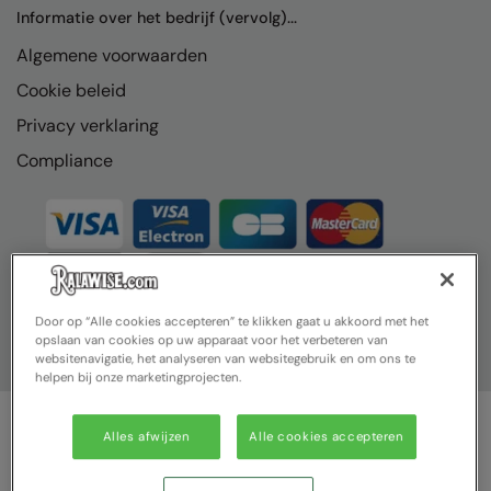
Nike
Informatie over het bedrijf (vervolg)...
Algemene voorwaarden
Nimbus
Cookie beleid
Nutshell
Privacy verklaring
OGIO
Compliance
Onna By Premier
Portman & Pooch
Portwest
Premier
Door op “Alle cookies accepteren” te klikken gaat u akkoord met het
opslaan van cookies op uw apparaat voor het verbeteren van
Pro RTX
websitenavigatie, het analyseren van websitegebruik en om ons te
helpen bij onze marketingprojecten.
Pro RTX High Visibility
Quadra
Alles afwijzen
Alle cookies accepteren
© Ralawise 2025| Ralawise Limited, Registered in England &
RalaBundle
Wales, Reg Number 1362849 Registered Office: Unit 112, Tenth