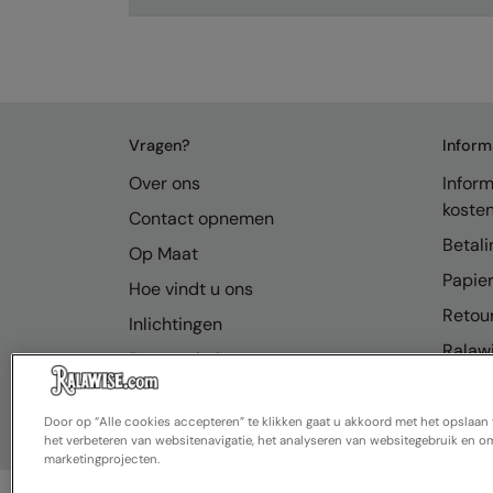
Vragen?
Inform
Over ons
Inform
koste
Contact opnemen
Betali
Op Maat
Papier
Hoe vindt u ons
Retou
Inlichtingen
Ralawi
Bronnenhub
FAQ
Door op “Alle cookies accepteren” te klikken gaat u akkoord met het opslaa
het verbeteren van websitenavigatie, het analyseren van websitegebruik en om
marketingprojecten.