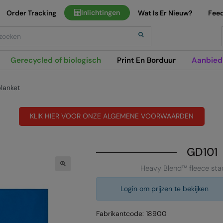
Inlichtingen
Order Tracking
Wat Is Er Nieuw?
Fee
h
Gerecycled of biologisch
Print En Borduur
Aanbied
lanket
KLIK HIER VOOR ONZE ALGEMENE VOORWAARDEN
GD101
Heavy Blend™ fleece sta
Login om prijzen te bekijken
Fabrikantcode: 18900