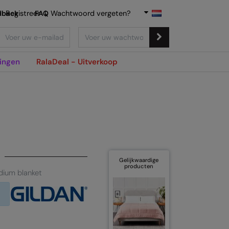
dback
Registreer
FAQ
|
Wachtwoord vergeten?
ingen
RalaDeal - Uitverkoop
Gelijkwaardige
producten
dium blanket