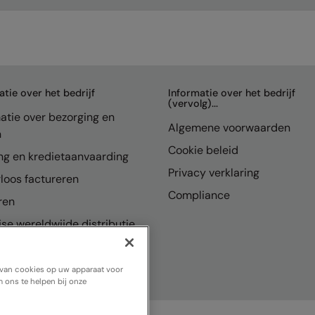
atie over het bedrijf
Informatie over het bedrijf
(vervolg)...
atie over bezorging en
Algemene voorwaarden
n
Cookie beleid
ng en kredietaanvaarding
Privacy verklaring
loos factureren
Compliance
ren
se wereldwijde distributie
n van cookies op uw apparaat voor
 ons te helpen bij onze