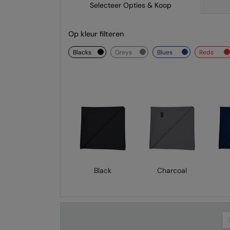
Selecteer Opties & Koop
Op kleur filteren
blacks
greys
blues
reds
Black
Charcoal
Se