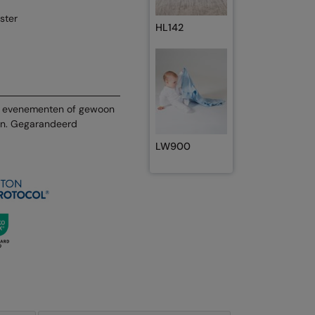
ster
HL142
id, evenementen of gewoon
en. Gegarandeerd
LW900