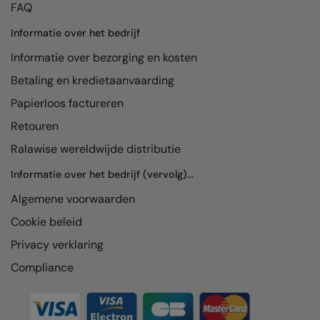
FAQ
Colortone
Premier
Informatie over het bedrijf
Comfort Colors
Quadra
Informatie over bezorging en kosten
Craghoppers Expert
Ralaflex
Betaling en kredietaanvaarding
Papierloos factureren
Everyday Essentials
Russell Athletic®
Retouren
Finden & Hales
SF
Ralawise wereldwijde distributie
Flexfit by Yupoong
Tombo
Informatie over het bedrijf (vervolg)...
Front Row
TriDri
Algemene voorwaarden
Fruit of the Loom
Westford Mill
Cookie beleid
Gildan
Privacy verklaring
Compliance
Henbury
Home & Living