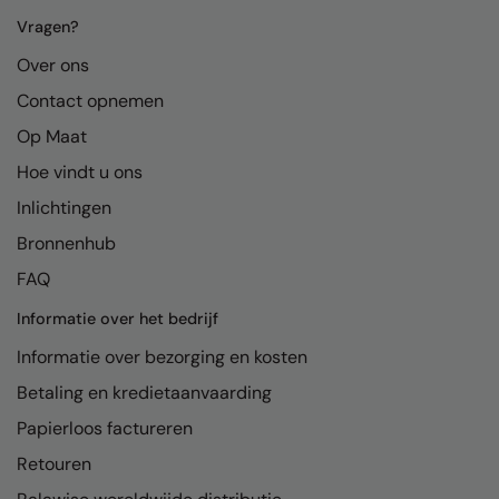
Kariban
Vragen?
Kariban Proact
Over ons
KiMood
Contact opnemen
Kodak
Op Maat
Hoe vindt u ons
Kustom Kit
Inlichtingen
Larkwood
Bronnenhub
Maddins
FAQ
Madeira
Informatie over het bedrijf
MagiCut
Informatie over bezorging en kosten
Marketing Hub
Betaling en kredietaanvaarding
Papierloos factureren
Mumbles
Retouren
New Morning Studios